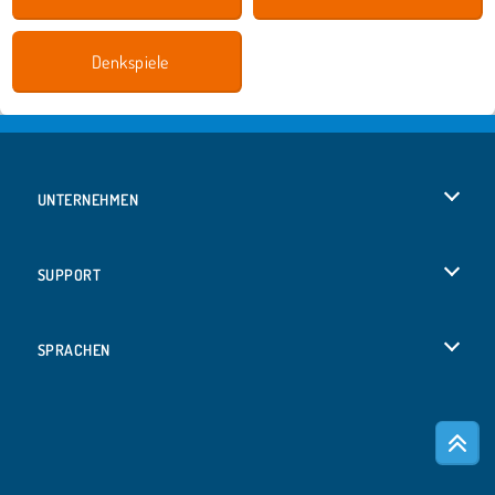
Denkspiele
UNTERNEHMEN
Benutzungsbedingungen
SUPPORT
Unsere Datenschutzre ...
Hilfe
SPRACHEN
Cookies
English
Cookie-Kontrolle
Русский