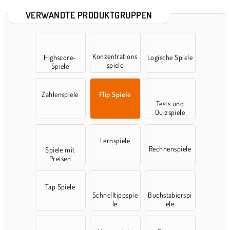
VERWANDTE PRODUKTGRUPPEN
Konzentrations
Highscore-
Logische Spiele
spiele
Spiele
Zahlenspiele
Flip Spiele
Tests und
Quizspiele
Lernspiele
Rechnenspiele
Spiele mit
Preisen
Tap Spiele
Schnelltippspie
Buchstabierspi
le
ele