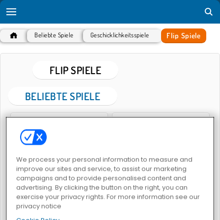
Flip Spiele
Beliebte Spiele
Geschicklichkeitsspiele
FLIP SPIELE
BELIEBTE SPIELE
We process your personal information to measure and
improve our sites and service, to assist our marketing
campaigns and to provide personalised content and
Klippenspringen
Flipping Gun Simulator
advertising. By clicking the button on the right, you can
exercise your privacy rights. For more information see our
privacy notice