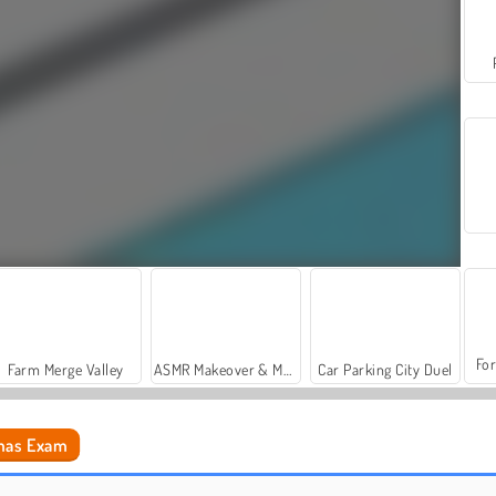
For
Farm Merge Valley
ASMR Makeover & Makeup Studio
Car Parking City Duel
tmas Exam
Christmas Blocks Sort
Mojicon Winter Connect