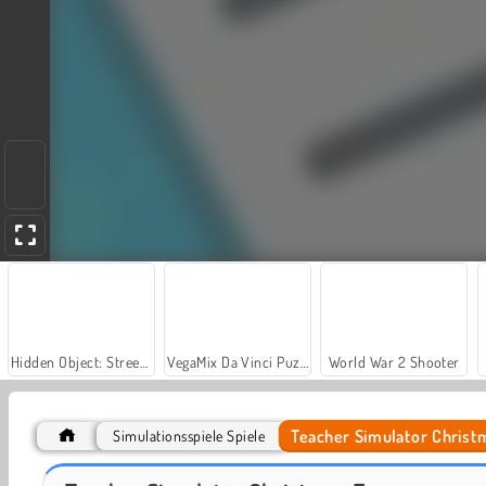
Hidden Object: Street of Secrets
VegaMix Da Vinci Puzzles
World War 2 Shooter
Teacher Simulator Chris
Simulationsspiele Spiele
Let's Fish!
Casino World