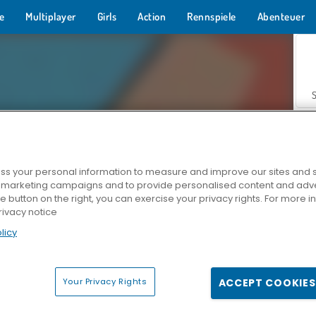
e
Multiplayer
Girls
Action
Rennspiele
Abenteuer
s your personal information to measure and improve our sites and s
r marketing campaigns and to provide personalised content and adver
Z
he button on the right, you can exercise your privacy rights. For more 
rivacy notice
licy
Your Privacy Rights
ACCEPT COOKIES