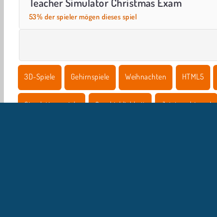
Teacher Simulator Christmas Exam
53% der spieler mögen dieses spiel
3D-Spiele
Gehirnspiele
Weihnachten
HTML5
Simulationsspiele
Geschicklichkeit
Jetzt probieren!
U