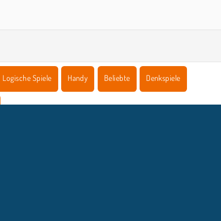
Logische Spiele
Handy
Beliebte
Denkspiele
NTERNEHMEN
SUPPORT
Benutzungsbedingungen
Cookie-Kontrolle
Hilfe
Unsere Datenschutzre ...
Cookies