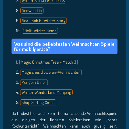
Winter Solitaire Tripeaks
Snowball.io
Snail Bob 6: Winter Story
10x10 Winter Gems
Was sind die beliebtesten Weihnachten Spiele
für mobilgeräte?
Magic Christmas Tree - Match 3
Magisches Juwelen-Weihnachten
Penguin Diner
Winter Wonderland Mahjong
Shop Sorting Xmas
Du findest hier auch zum Thema passende Weihnachtsspiele
aus einigen der liebsten Spielereihen wie „Saras
Kochunterricht“. Weihnachten kann auch gruslig sein,