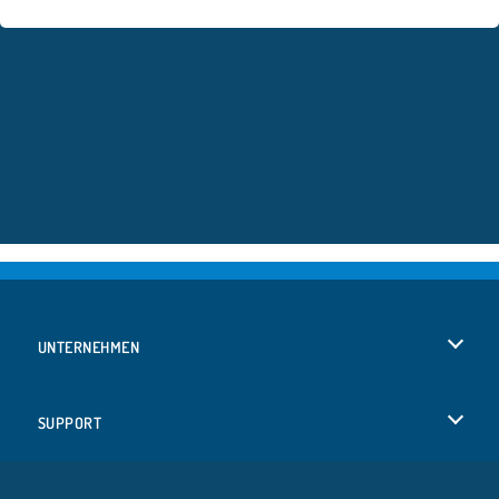
UNTERNEHMEN
Benutzungsbedingungen
SUPPORT
Unsere Datenschutzre ...
Hilfe
SPRACHEN