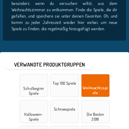
besonders wenn du versuchen willst, aus dem
Weihnachtszimmer zu entkommen. Finde die Spiele, die dir
gefallen, und speichere sie unter deinen Favoriten. Oh, und
komm zu jeder Jahreszeit wieder hier vorbei, um neue
Spiele zu finden, die regelmäßig hinzugefügt werden.
VERWANDTE PRODUKTGRUPPEN
Top 100 Spiele
Weihnachtsspi
Schulbeginn
ele
Spiele
Schneespiele
Halloween-
Die Besten
Spiele
2018