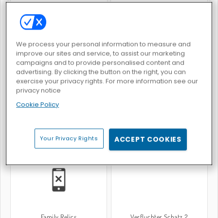
Trucktopolis Cooking Chaos
Stylish Nail Art
We process your personal information to measure and
improve our sites and service, to assist our marketing
BELIEBTE SPIELE
campaigns and to provide personalised content and
advertising. By clicking the button on the right, you can
exercise your privacy rights. For more information see our
privacy notice
Cookie Policy
Your Privacy Rights
ACCEPT COOKIES
Goodgame Empire
Mergest Kingdom
Family Relics
Verfluchter Schatz 2