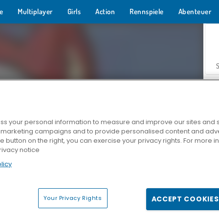
e
Multiplayer
Girls
Action
Rennspiele
Abenteuer
s your personal information to measure and improve our sites and s
r marketing campaigns and to provide personalised content and adver
Z
he button on the right, you can exercise your privacy rights. For more 
rivacy notice
licy
Your Privacy Rights
ACCEPT COOKIES