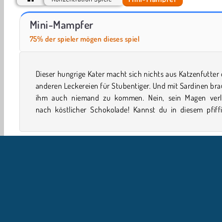
Miniautorennen
Minigolf
Mini-Mampfer
75% der spieler mögen dieses spiel
Dieser hungrige Kater macht sich nichts aus Katzenfutter
putzigen Puzzle-Spiel dafür sorgen, dass er richtig v
anderen Leckereien für Stubentiger. Und mit Sardinen br
ihm auch niemand zu kommen. Nein, sein Magen verl
nach köstlicher Schokolade! Kannst du in diesem pfiffi
Einzelspieler
Geschicklichkeit
Konzentration
Fam
Beliebte
Denkspiele