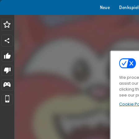
Neue
Denkspiel
We proces
assist ou
clicking t
see our p
Cookie Po