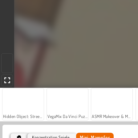
Hidden Object: Street of Secrets
VegaMix Da Vinci Puzzles
ASMR Makeover & Makeup Studio
Mini-Mampfer
Konzentration Spiele