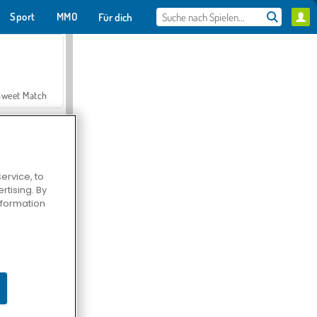
Sport
MMO
Für dich
Sweet Match
ervice, to
tising. By
en Solitaire
information
Farmerama