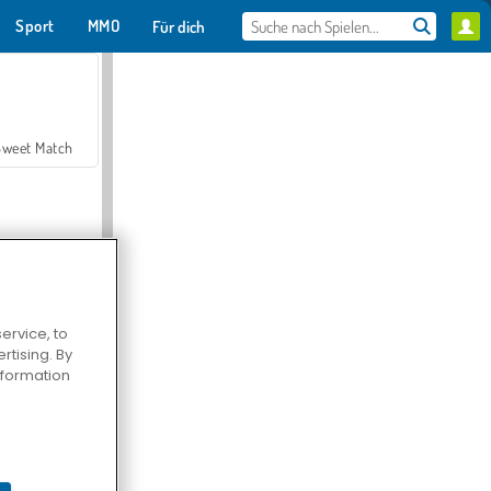
Sport
MMO
Für dich
Sweet Match
ervice, to
tising. By
en Solitaire
information