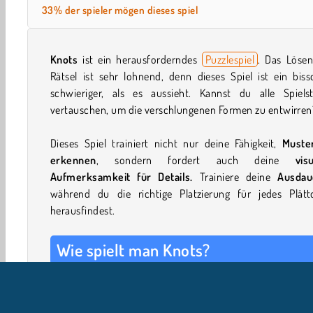
33% der spieler mögen dieses spiel
Knots
ist ein herausforderndes
Puzzlespiel
. Das Lösen
Rätsel ist sehr lohnend, denn dieses Spiel ist ein bis
schwieriger, als es aussieht. Kannst du alle Spielst
vertauschen, um die verschlungenen Formen zu entwirren
Dieses Spiel trainiert nicht nur deine Fähigkeit,
Muste
erkennen
, sondern fordert auch deine
vis
Aufmerksamkeit für Details.
Trainiere deine
Ausda
während du die richtige Platzierung für jedes Plätt
herausfindest.
Wie spielt man Knots?
Alle Spielsteine bilden eine oder mehrere Schleifenfor
aber sie liegen nicht an der richtigen Stelle. Tausche die S
aus, um die farbigen Linien zu verbinden und die Forme