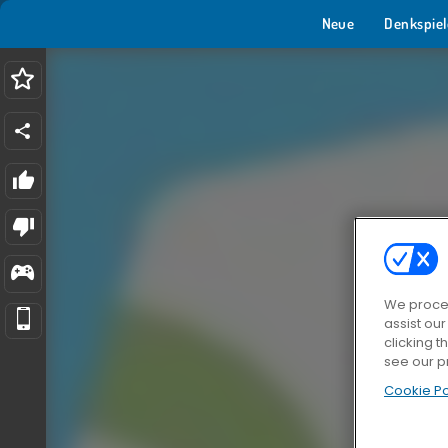
Neue
Denkspiel
We proces
assist ou
clicking t
see our p
Cookie Po