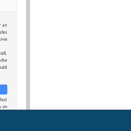
r an
zles
inie
ält,
arbe
bald
Rest
n im
sich
den
rad,