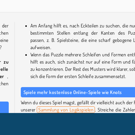
 der
Am Anfang hilft es, nach Eckteilen zu suchen, die nu
schen
bestimmten Stellen entlang der Kanten des Puz
eine
passen, z. B. Spielsteine, die eine scharf gebogene L
?
aufweisen.
Wenn das Puzzle mehrere Schleifen und Formen enth
r zu
hilft es auch, sich zunächst nur auf eine Form und F
uelle
zu konzentrieren. Der Rest des Musters wird klarer, so
uer
,
sich die Form der ersten Schleife zusammensetzt.
chen
Spiele mehr kostenlose Online-Spiele wie Knots
Wenn du dieses Spiel magst, gefällt dir vielleicht auch der 
unserer
Sammlung von Logikspielen
. Streiche die Zahle
Gitter und kreise die richtige Lösung für die 
men,
überschneidenden Summen in dem herausfordern
teine
Puzzlespiel
Sum Master
ein. Wähle den Schwierigkeitsg
n zu