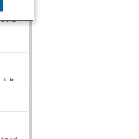
Farmerama
Bubbits
Pop Fruit