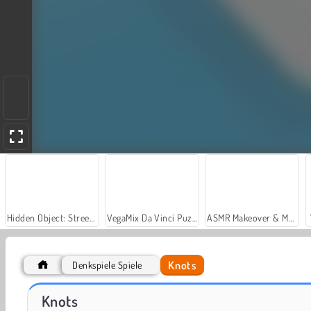
Hidden Object: Street of Secrets
VegaMix Da Vinci Puzzles
ASMR Makeover & Makeup Studio
Knots
Denkspiele Spiele
Car Parking City Duel
Casino World
Knots