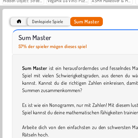
Hidden Object: Street of Secrets
VegaMix Da Vinci Puzzles
ASMR Makeover & Makeup Studio
Sum Master
Denkspiele Spiele
Let's Fish!
Car Parking City Duel
Sum Master
57% der spieler mögen dieses spiel
Sum Master
ist ein herausforderndes und fesselndes M
Spiel mit vielen Schwierigkeitsgraden, aus denen du wä
kannst. Kannst du die richtigen Zahlen einkreisen, damit
Summen zusammenkommen?
Es ist wie ein Nonogramm, nur mit Zahlen! Mit diesem lus
Spiel kannst du deine mathematischen Fähigkeiten trainie
Arbeite dich von den einfachsten zu den schwersten Ma
Rätseln hoch.