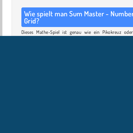
Wie spielt man Sum Master - Numbe
Grid?
Dieses Mathe-Spiel ist genau wie ein Pikokreuz oder
Nonogramm-Puzzle, aber mit Summen. Schau dir die Za
an, die oben und auf der rechten Seite des Gitters aufgel
sind. Das Ziel ist es, die Zahlen innerhalb des Git
einzukreisen, die genau diese Summe ergeben.
In den späteren Levels haben die Gruppen von Blöcken 
unterschiedliche Farben. Innerhalb jeder Gruppe siehst du
kleine Zahl. Die Zahlen, die du in dieser Gruppe einkr
müssen ebenfalls genau die Summe der kleinen Zahl erge
Auf diese Weise solltest du in der Lage sein, jedes Rätse
durch logisches Rechnen (und nicht durch Raten) zu lösen
Werkzeuge
: