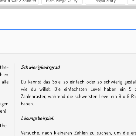
World War 2 Shooter
Farm Merge Valley
Royal Story
Casino World
Reach 2048
athe-
Schwierigkeitsgrad
hlen
 alle
Du kannst das Spiel so einfach oder so schwierig gestal
wie du willst. Die einfachsten Level haben ein 5
Zahlenraster, während die schwersten Level ein 9 x 9 Ra
tigen
haben.
ren!
Lösungsbeispiel:
the-
Versuche, nach kleineren Zahlen zu suchen, um die er