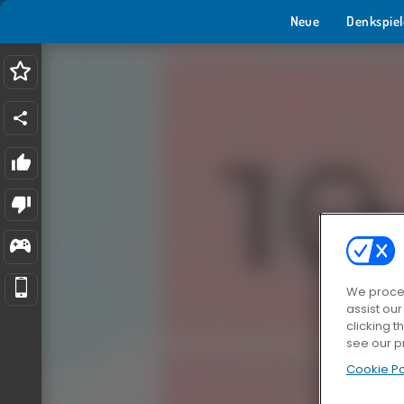
Neue
Denkspiel
We proces
assist ou
clicking t
see our p
Cookie Po