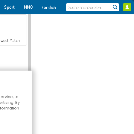
Sport
MMO
Für dich
Sweet Match
ervice, to
en Solitaire
tising. By
information