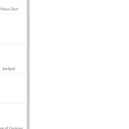
Potion Sort
Jackpot
ge of Empires