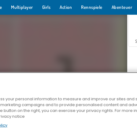
e
Multiplayer
Girls
Action
Rennspiele
Abenteuer
s your personal information to measure and improve our sites and s
Z
r marketing campaigns and to provide personalised content and adver
he button on the right, you can exercise your privacy rights. For more 
rivacy notice
licy