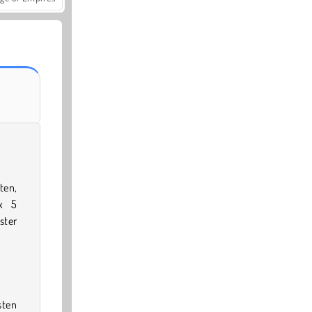
ten,
 x 5
ster
sten