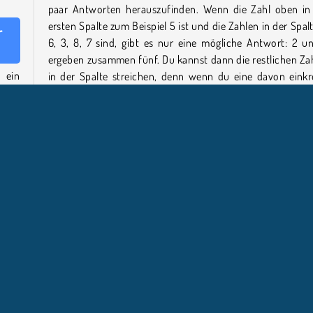
paar Antworten herauszufinden. Wenn die Zahl oben in
ersten Spalte zum Beispiel 5 ist und die Zahlen in der Spalt
r
6, 3, 8, 7 sind, gibt es nur eine mögliche Antwort: 2 u
ergeben zusammen fünf. Du kannst dann die restlichen Za
 ein
in der Spalte streichen, denn wenn du eine davon einkre
hlen
wird die Summe in der Spalte über 5 liegen.
istet
ters
Spiele mehr kostenlose Online-Spiele wie Sum Master
Wenn du Zahlenrätsel magst, sieh dir unsere
Sammlung 
Mathe-Spielen
an oder versuche dich an unse
auch
Logikspielen
.
 eine
eist,
Wer hat Sum Master entwickelt?
ben.
l nur
Sum Master
wurde von BestGamesFreePlay entwickelt.
.
Wann wurde Sum Master zum ersten Mal veröffentlich
Dieses Spiel wurde erstmals am 16. Juni 2025 veröffentlich