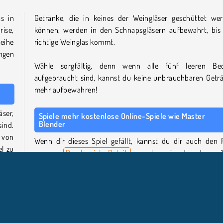
as in
Getränke, die in keines der Weingläser geschüttet we
rise,
können, werden in den Schnapsgläsern aufbewahrt, bis
Reihe
richtige Weinglas kommt.
ngen
Wähle sorgfältig, denn wenn alle fünf leeren Be
aufgebraucht sind, kannst du keine unbrauchbaren Getr
mehr aufbewahren!
äser,
Spiele mehr kostenlose Online-Spiele wie Master
Blender
ind.
 von
Wenn dir dieses Spiel gefällt, kannst du dir auch den 
l zu
unserer
Puzzlespiele-Rubrik
ansehen, in der du wei
 Das
lustige Sortierspiele findest! Sortiere die bunten Murmel
Sorting Balls
oder lege alle Produkte in dem chaotis
Laden in die richtigen Regale in
Shop Sorting 2
.
eißen
Reihe
Wer hat Master Blender entwickelt?
s die