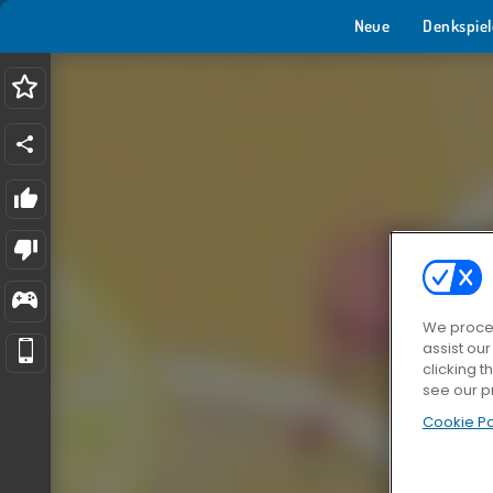
Neue
Denkspiel
We proces
assist ou
clicking t
see our p
Cookie Po