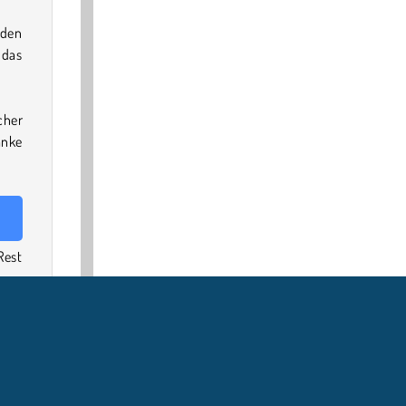
rden
 das
cher
änke
Rest
tere
n in
chen