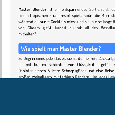
Master Blender
ist ein entspannendes Sortierspiel, d
einem tropischen Strandresort spielt. Spüre die Meeresb
während du bunte Cocktails mixst und sie in eine lange 
von Gläsern gießt. Kannst du mit all den Bestellu
mithalten?
Wie spielt man Master Blender?
Zu Beginn eines jeden Levels siehst du mehrere Cocktailgl
die mit bunten Schichten von Flüssigkeiten gefüllt s
Dahinter stehen 5 leere Schnapsgläser und eine Reihe
großen Weingläsern mit farbigen Rändern. Um jedes Leve
gewinnen, musst du jedes Weinglas auf der Bar füllen.
Getränk muss zur Farbe des Randes passen.
Du kannst nur die Weingläser füllen, die zwischen der w
und der roten Linie stehen. Bei jedem Zug rutscht die 
der Weingläser um einen Platz nach vorne. Wenn ein Gla