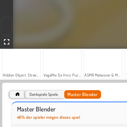
Hidden Object: Street of Secrets
VegaMix Da Vinci Puzzles
ASMR Makeover & Makeup Studio
Master Blender
Denkspiele Spiele
Car Parking City Duel
Casino World
Master Blender
46% der spieler mögen dieses spiel