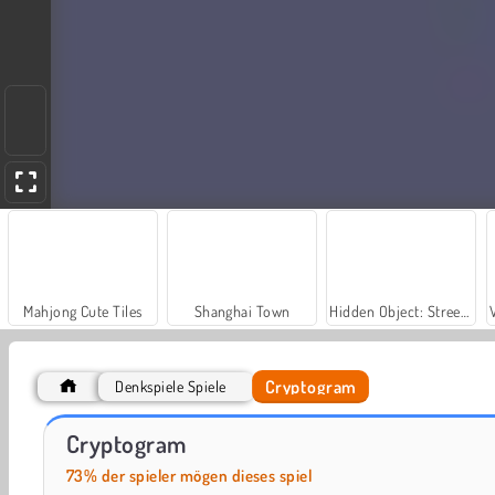
Mahjong Cute Tiles
Shanghai Town
Hidden Object: Street of Secrets
Cryptogram
Denkspiele Spiele
Farm Merge Valley
Let's Fish!
Cryptogram
73% der spieler mögen dieses spiel