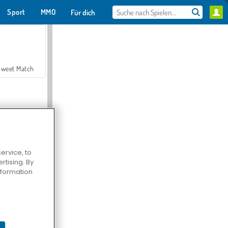
Sport
MMO
Für dich
Sweet Match
ervice, to
tising. By
en Solitaire
information