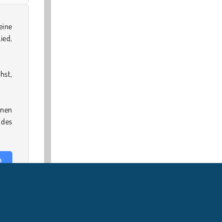
ine
ied,
hst,
inen
 des
n
ele
.
iche
 das
 das