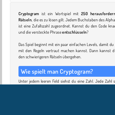
Cryptogram
ist ein Wortspiel mit
250 herausforder
Rätseln
, die es zu lösen gilt. Jedem Buchstaben des Alph
ist eine Zufallszahl zugeordnet. Kannst du den Code kn
und die versteckte Phrase
entschlüsseln
?
Das Spiel beginnt mit ein paar einfachen Levels, damit du
mit den Regeln vertraut machen kannst. Dann kannst d
den schwierigeren Rätseln übergehen.
Wie spielt man Cryptogram?
Unter jedem leeren Feld siehst du eine Zahl. Jede Zahl 
für einen Buchstaben. Einige sind bereits ausgefüllt. Dein
ist es, alle verbleibenden Felder mit den richtigen Buchs
auszufüllen und den ganzen Satz zu entschlüsseln.
Beginne mit den Buchstaben, die bereits vorgegeben s