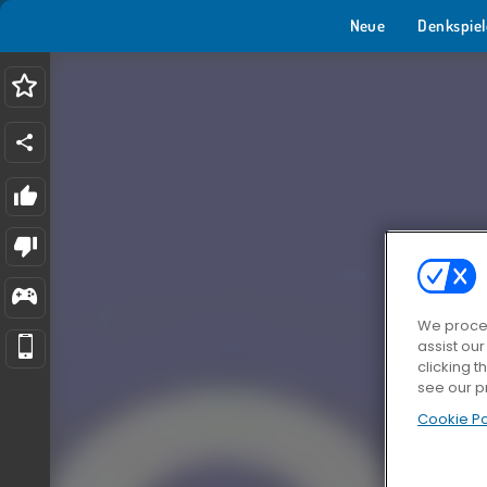
Neue
Denkspiel
We proces
assist ou
clicking t
see our p
Cookie Po