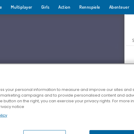
e
Multiplayer
Girls
Action
Rennspiele
Abenteuer
s your personal information to measure and improve our sites and s
r marketing campaigns and to provide personalised content and adver
Z
he button on the right, you can exercise your privacy rights. For more 
rivacy notice
licy