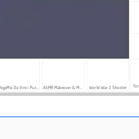
For
VegaMix Da Vinci Puzzles
ASMR Makeover & Makeup Studio
World War 2 Shooter
Car Parking City Duel
Reach 2048