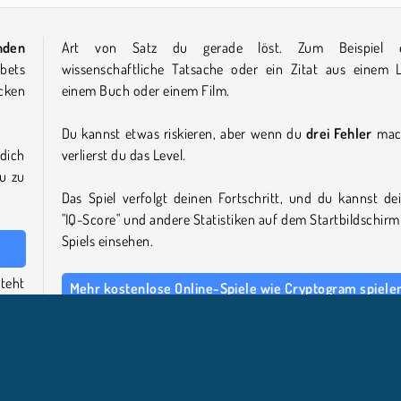
nden
Art von Satz du gerade löst. Zum Beispiel e
abets
wissenschaftliche Tatsache oder ein Zitat aus einem L
acken
einem Buch oder einem Film.
Du kannst etwas riskieren, aber wenn du
drei Fehler
mac
 dich
verlierst du das Level.
u zu
Das Spiel verfolgt deinen Fortschritt, und du kannst de
"IQ-Score" und andere Statistiken auf dem Startbildschirm
Spiels einsehen.
steht
Mehr kostenlose Online-Spiele wie Cryptogram spiele
 Ziel
Dies ist eines unserer
anspruchsvolleren Puzzlespi
taben
Weitere Denkspiele, die Erwachsene und Jugendl
herausfordern, sind das Mathe-Spiel
Sum Master
,
Worträtsel
Wordling: Tägliche Wortherausforderung
oder
ind.