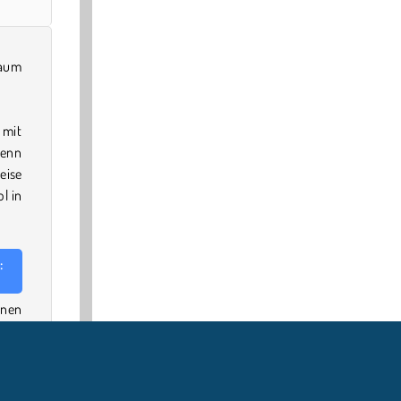
Raum
 mit
Wenn
eise
l in
:
inen
noch
 von
 der
n in