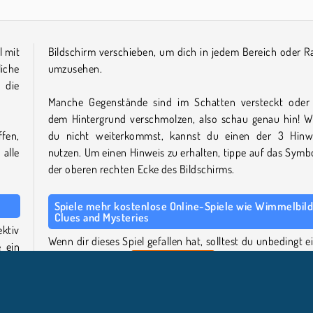
l mit
Bildschirm verschieben, um dich in jedem Bereich oder 
iche
umzusehen.
 die
Manche Gegenstände sind im Schatten versteckt oder
dem Hintergrund verschmolzen, also schau genau hin! 
fen,
du nicht weiterkommst, kannst du einen der 3 Hinw
alle
nutzen. Um einen Hinweis zu erhalten, tippe auf das Symbo
der oberen rechten Ecke des Bildschirms.
Spiele mehr kostenlose Online-Spiele wie Wimmelbild
Clues and Mysteries
ktiv
Wenn dir dieses Spiel gefallen hat, solltest du unbedingt e
 ein
Blick auf unsere
Wimmelbildspiele
werfen. Entdecke 
ände
mehr Geheimnisse, die in den spannenden Szenen
Mystery Venue Hidden Object
versteckt sind oder hilf
jungen Detektivin, die Unterschiede zwischen zwei Bilder