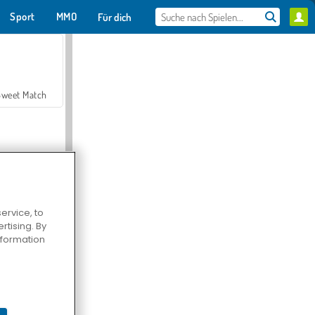
Sport
MMO
Für dich
Sweet Match
ervice, to
tising. By
en Solitaire
information