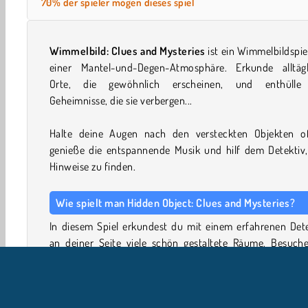
70% der spieler mögen dieses spiel
Wimmelbild: Clues and Mysteries
ist ein Wimmelbildspie
einer Mantel-und-Degen-Atmosphäre. Erkunde alltägl
Orte, die gewöhnlich erscheinen, und enthülle
Geheimnisse, die sie verbergen...
Halte deine Augen nach den versteckten Objekten of
genieße die entspannende Musik und hilf dem Detektiv, 
Hinweise zu finden.
Wie spielt man Hidden Object: Clues and Mysteries?
In diesem Spiel erkundest du mit einem erfahrenen Dete
an deiner Seite viele schön gestaltete Räume. Besuche
schummriges Café, einen Laden voller kurioser Gegenst
und viele andere gemütliche und interessante Orte.