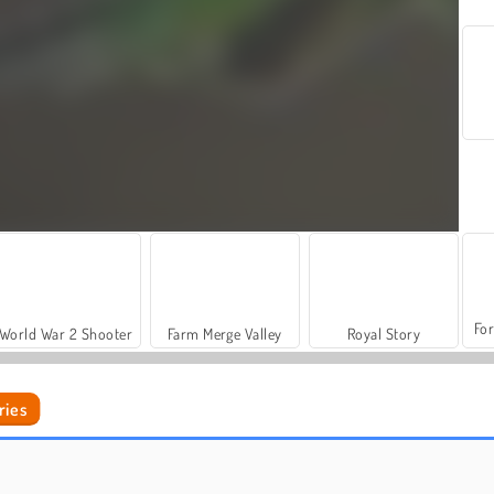
For
World War 2 Shooter
Farm Merge Valley
Royal Story
ries
Car Parking City Duel
Hidden Object Adventure