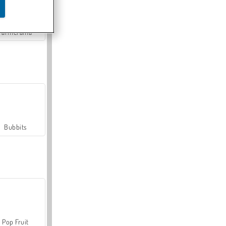
Farmerama
Bubbits
Pop Fruit