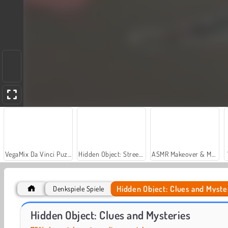
VegaMix Da Vinci Puzzles
Hidden Object: Street of Secrets
ASMR Makeover & Makeup Studio
Hidden Object: Clues and Myste
Denkspiele Spiele
Let's Fish!
Casino World
Hidden Object: Clues and Mysteries