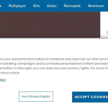
e
Multiplayer
Girls
Action
Rennspiele
Abenteuer
s your personal information to measure and improve our sites and s
r marketing campaigns and to provide personalised content and adver
Z
he button on the right, you can exercise your privacy rights. For more 
rivacy notice
licy
Your Privacy Rights
ACCEPT COOKIES