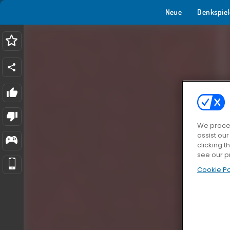
Neue
Denkspiel
We proces
assist ou
clicking t
see our p
Cookie Po