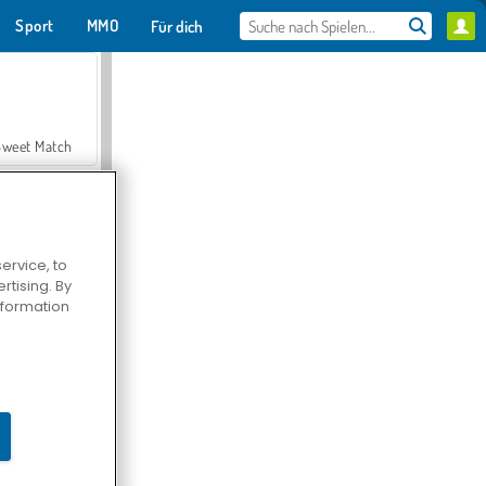
Sport
MMO
Für dich
Sweet Match
ervice, to
tising. By
en Solitaire
information
Farmerama