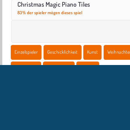
ASMR Makeover & Makeup Studio
World War 2 Shooter
Christmas Magic Piano Tiles
83% der spieler mögen dieses spiel
Einzelspieler
Geschicklichkeit
Kunst
Weihnachte
Piano Spiele
Point & Click
Beliebte
U