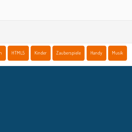
Klavier Online
Virtual Keyboard
n
HTML5
Kinder
Zauberspiele
Handy
Musik
NTERNEHMEN
SUPPORT
Benutzungsbedingungen
Cookie-Kontrolle
Hilfe
Unsere Datenschutzre ...