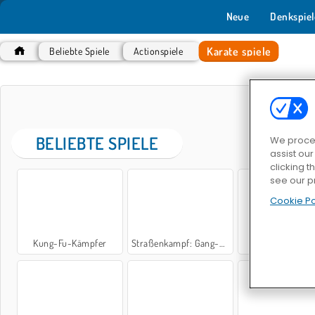
Neue
Denkspiel
Karate spiele
Beliebte Spiele
Actionspiele
KA
BELIEBTE SPIELE
We proces
assist ou
clicking t
see our p
Cookie Po
Kung-Fu-Kämpfer
Straßenkampf: Gang-Anführer
Mixed Macho A