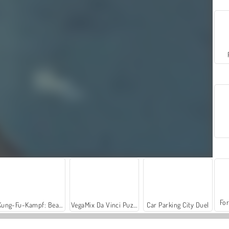
For
Kung-Fu-Kampf: Beat 'Em Up
VegaMix Da Vinci Puzzles
Car Parking City Duel