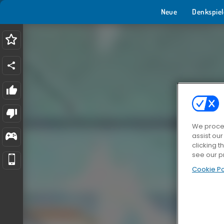
Neue
Denkspiel
We proces
assist ou
clicking t
see our p
Cookie Po