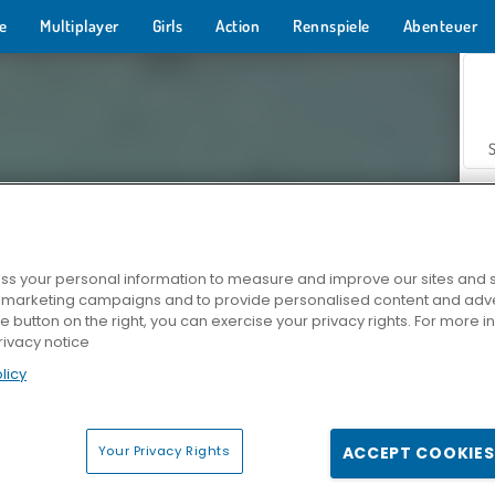
e
Multiplayer
Girls
Action
Rennspiele
Abenteuer
s your personal information to measure and improve our sites and s
r marketing campaigns and to provide personalised content and adver
Z
he button on the right, you can exercise your privacy rights. For more 
rivacy notice
licy
Your Privacy Rights
ACCEPT COOKIES