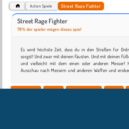
Street Rage Fighter
Action Spiele
Hidden Object: Street of Secrets
Wrestle Physics
Street Rage Fighter
78% der spieler mögen dieses spiel
Es wird höchste Zeit, dass du in den Straßen für Ord
diesem Retro-Actionspiel deine Stadt von einer B
sorgst! Und zwar mit deinen Fäusten. Und mit deinen Füße
und vielleicht mit dem einen oder anderen Messer! H
Ausschau nach Messern und anderen Waffen und erober
Einzelspieler
WebGL
Wrestling spiele
Action
Jungenspiele
Arenakämpfe
Karate Spiele
Belieb