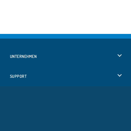
UNTERNEHMEN
Benutzungsbedingungen
SUPPORT
Unsere Datenschutzre ...
Hilfe
SPRACHEN
Cookies
Русский
Cookie-Kontrolle
Bahasa Indonesia