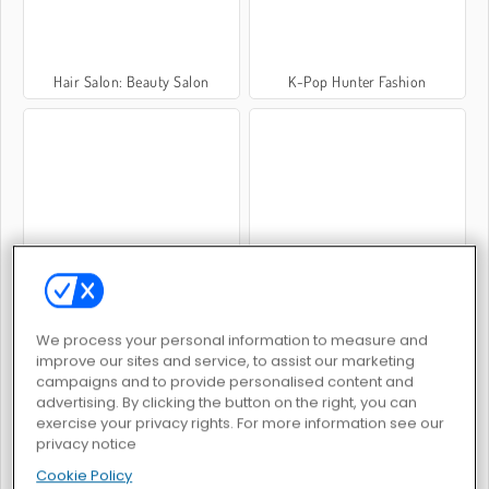
Hair Salon: Beauty Salon
K-Pop Hunter Fashion
Back to School Uniforms Edition
TicToc Braided Hairstyles
We process your personal information to measure and
improve our sites and service, to assist our marketing
campaigns and to provide personalised content and
advertising. By clicking the button on the right, you can
exercise your privacy rights. For more information see our
Sery: Einkaufstag
Barbiecore
privacy notice
Cookie Policy