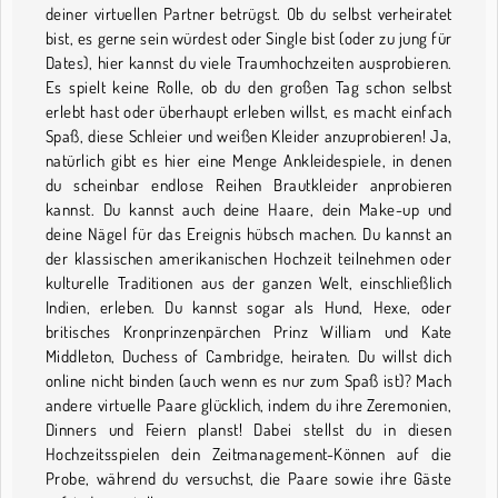
deiner virtuellen Partner betrügst. Ob du selbst verheiratet
bist, es gerne sein würdest oder Single bist (oder zu jung für
Dates), hier kannst du viele Traumhochzeiten ausprobieren.
Es spielt keine Rolle, ob du den großen Tag schon selbst
erlebt hast oder überhaupt erleben willst, es macht einfach
Spaß, diese Schleier und weißen Kleider anzuprobieren! Ja,
natürlich gibt es hier eine Menge Ankleidespiele, in denen
du scheinbar endlose Reihen Brautkleider anprobieren
kannst. Du kannst auch deine Haare, dein Make-up und
deine Nägel für das Ereignis hübsch machen. Du kannst an
der klassischen amerikanischen Hochzeit teilnehmen oder
kulturelle Traditionen aus der ganzen Welt, einschließlich
Indien, erleben. Du kannst sogar als Hund, Hexe, oder
britisches Kronprinzenpärchen Prinz William und Kate
Middleton, Duchess of Cambridge, heiraten. Du willst dich
online nicht binden (auch wenn es nur zum Spaß ist)? Mach
andere virtuelle Paare glücklich, indem du ihre Zeremonien,
Dinners und Feiern planst! Dabei stellst du in diesen
Hochzeitsspielen dein Zeitmanagement-Können auf die
Probe, während du versuchst, die Paare sowie ihre Gäste