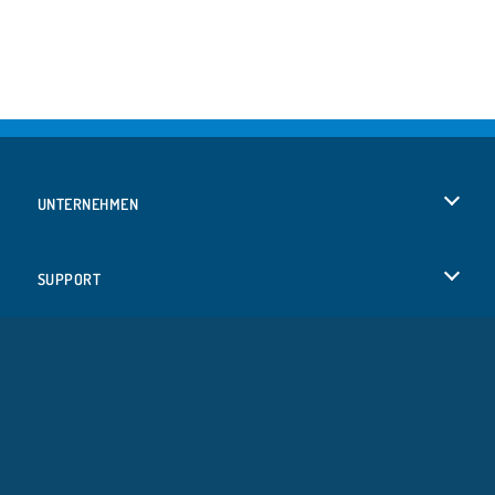
UNTERNEHMEN
Benutzungsbedingungen
SUPPORT
Unsere Datenschutzre ...
Hilfe
SPRACHEN
Cookies
Русский
Cookie-Kontrolle
Bahasa Indonesia