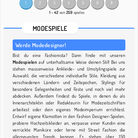
1
2
3
4
5
6
1 - 42
von
259
spieles
MODESPIELE
Werde Modedesigner!
Bist du eine Fashionista? Dann finde mit unseren
Modespielen
auf unterhaltsame Weise deinen Stil! Bei uns
stehen massenweise Ankleide- und Umstylingspiele zur
Auswahl, die verschiedene individuelle Stile, Kleidung aus
verschiedenen Ländern und Zeitepochen, Stylings für
besondere Gelegenheiten und Feste und noch viel mehr
abdecken. Außerdem findest du Spiele, in denen du als
Innenarchitektin oder Redakteurin für Modezeitschriften
arbeitest oder dein eigenes Modeimperium errichtest.
Entwirf eigene Klamotten in den Fashion Designer-Spielen,
probiere Hochzeitskleider an, verpasse einer Kundin eine
verrückte Maniküre oder lerne mit Street Fashion die
allerneuesten Trends kennen. Es stehen über 150