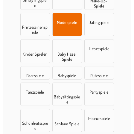
Umstylingspiel
Make-Up-
e
Spiele
Modespiele
Datingspiele
Prinzessinensp
iele
Liebesspiele
Kinder Spielen
Baby Hazel
Spiele
Paarspiele
Babyspiele
Putzspiele
Tanzspiele
Partyspiele
Babysittingspie
le
Friseurspiele
Schönheitsspie
Schlaue Spiele
le