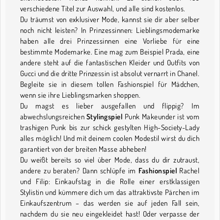
verschiedene Titel zur Auswahl, und alle sind kostenlos.
Du träumst von exklusiver Mode, kannst sie dir aber selber
noch nicht leisten? In Prinzessinnen: Lieblingsmodemarke
haben alle drei Prinzessinnen eine Vorliebe für eine
bestimmte Modemarke. Eine mag zum Beispiel Prada, eine
andere steht auf die fantastischen Kleider und Outfits von
Gucci und die dritte Prinzessin ist absolut vernarrt in Chanel.
Begleite sie in diesem tollen Fashionspiel für Mädchen,
wenn sie ihre Lieblingsmarken shoppen.
Du magst es lieber ausgefallen und flippig? Im
abwechslungsreichen
Stylingspiel
Punk Makeunder ist vom
trashigen Punk bis zur schick gestylten High-Society-Lady
alles möglich! Und mit deinem coolen Modestil wirst du dich
garantiert von der breiten Masse abheben!
Du weißt bereits so viel über Mode, dass du dir zutraust,
andere zu beraten? Dann schlüpfe im
Fashionspiel
Rachel
und Filip: Einkaufstag in die Rolle einer erstklassigen
Stylistin und kümmere dich um das attraktivste Pärchen im
Einkaufszentrum – das werden sie auf jeden Fall sein,
nachdem du sie neu eingekleidet hast! Oder verpasse der