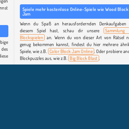
igen
nnst
Spiele mehr kostenlose Online-Spiele wie Wood Block
Jam
Wenn du Spaß an herausfordernden Denkaufgaben 
diesem Spiel hast, schau dir unsere
Sammlung 
Blockspielen
an. Wenn du von dieser Art von Rätsel n
bige
genug bekommen kannst, findest du hier mehrere ähnl
e des
Spiele, wie z.B.
Color Block Jam Online
. Oder probiere an
iese
Blockpuzzles aus, wie z.B.
Big Block Blast
.
Wer hat Wood Block Jam entwickelt?
htige
Wood Block Jam
wurde von Momo Games entwickelt.
sst,
frei
Wann wurde Wood Block Jam zum ersten Mal
veröffentlicht?
ngen
Dieses Spiel wurde erstmals am 5. Juni 2025 veröffentlicht
. Je
 und