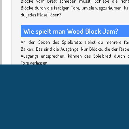
Blöcke vom Brett schieben musst. Schiebe die richt
Blöcke durch die farbigen Tore, um sie wegzuräumen. Ka
du jedes Rätsel lösen?
Wie spielt man Wood Block Jam?
An den Seiten des Spielbretts siehst du mehrere far
Balken. Das sind die Ausgänge. Nur Blöcke, die der Farb
Ausgangs entsprechen, können das Spielbrett durch d
Tore verlassen.
Schiebe die Blöcke aneinander vorbei, um sie in die ric
Richtung zu bewegen. Jeder Block, der durch ein Tor pa
gleitet hindurch und verschwindet, wodurch mehr Platz 
wird.
Einige Blöcke können sich nur in bestimmte Richtu
bewegen, was durch Pfeile auf dem Block angezeigt wird
weiter du kommst, desto mehr Hindernisse tauchen auf