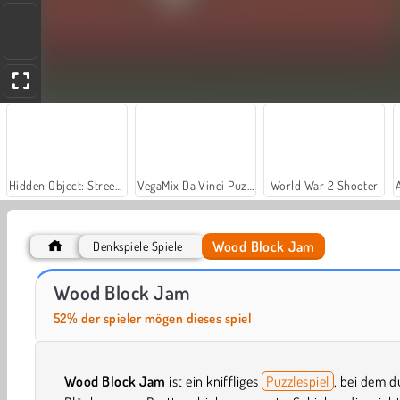
Hidden Object: Street of Secrets
VegaMix Da Vinci Puzzles
World War 2 Shooter
Wood Block Jam
Denkspiele Spiele
Let's Fish!
Casino World
Wood Block Jam
52% der spieler mögen dieses spiel
Wood Block Jam
ist ein kniffliges
Puzzlespiel
, bei dem d