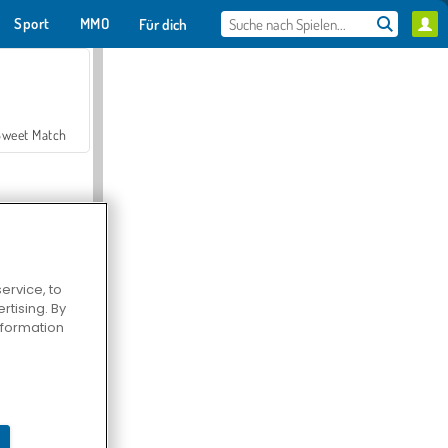
Sport
MMO
Für dich
Sweet Match
ervice, to
tising. By
en Solitaire
information