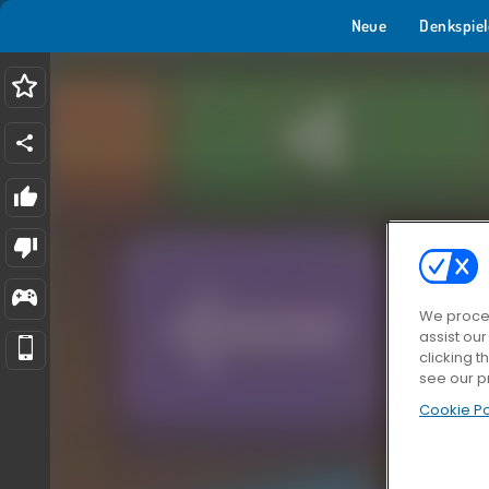
Neue
Denkspiel
We proces
assist ou
clicking t
see our p
Cookie Po