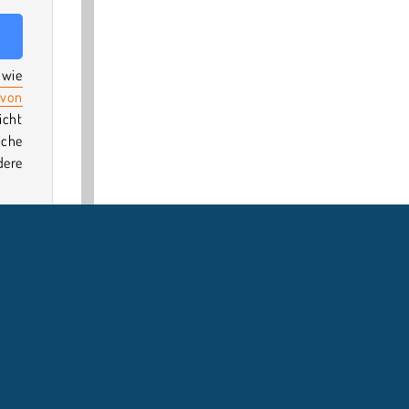
wie
von
icht
iche
dere
.