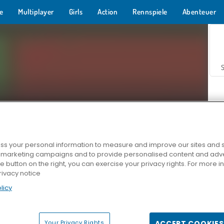
e
Multiplayer
Girls
Action
Rennspiele
Abenteuer
s your personal information to measure and improve our sites and s
r marketing campaigns and to provide personalised content and adver
Z
he button on the right, you can exercise your privacy rights. For more 
rivacy notice
licy
Your Privacy Rights
ACCEPT COOKIES