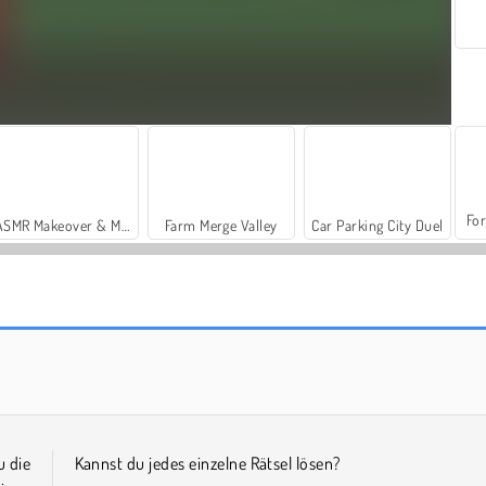
For
ASMR Makeover & Makeup Studio
Farm Merge Valley
Car Parking City Duel
Stick Kill 3D
Block Escape
u die
Kannst du jedes einzelne Rätsel lösen?