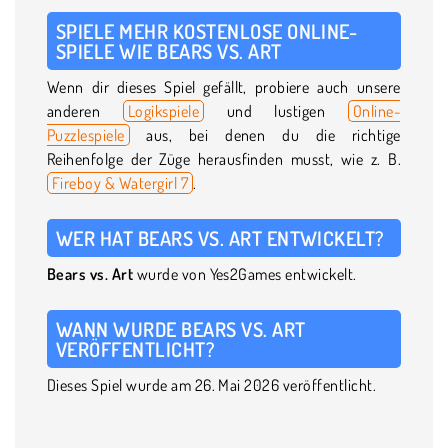
SPIELE MEHR KOSTENLOSE ONLINE-
SPIELE WIE BEARS VS. ART
Wenn dir dieses Spiel gefällt, probiere auch unsere
anderen
Logikspiele
und lustigen
Online-
Puzzlespiele
aus, bei denen du die richtige
Reihenfolge der Züge herausfinden musst, wie z. B.
Fireboy & Watergirl 7
.
WER HAT BEARS VS. ART ENTWICKELT?
Bears vs. Art
wurde von Yes2Games entwickelt.
WANN WURDE BEARS VS. ART
VERÖFFENTLICHT?
Dieses Spiel wurde am 26. Mai 2026 veröffentlicht.