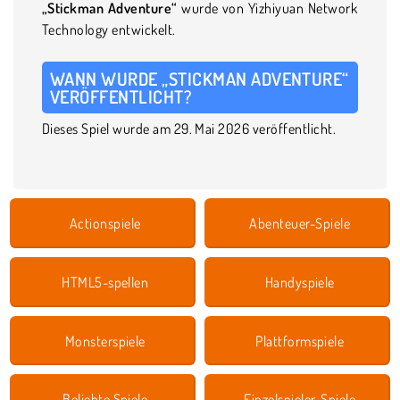
„Stickman Adventure“
wurde von Yizhiyuan Network
Technology entwickelt.
WANN WURDE „STICKMAN ADVENTURE“
VERÖFFENTLICHT?
Dieses Spiel wurde am 29. Mai 2026 veröffentlicht.
Actionspiele
Abenteuer-Spiele
HTML5-spellen
Handyspiele
Monsterspiele
Plattformspiele
Beliebte Spiele
Einzelspieler-Spiele