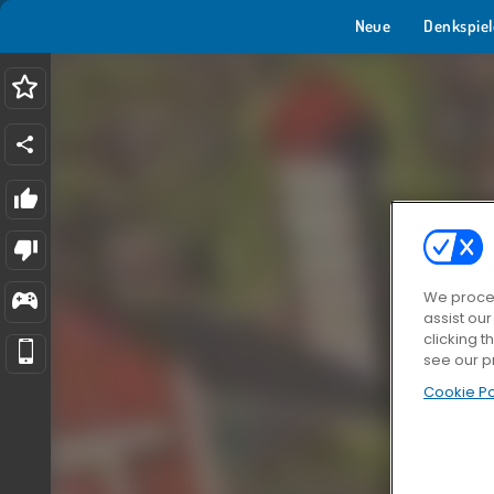
Neue
Denkspiel
We proces
assist ou
clicking t
see our p
Cookie Po