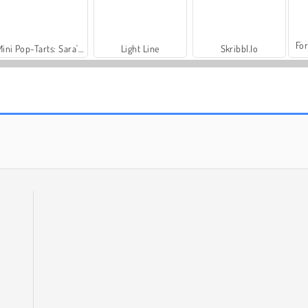
For
Mini Pop-Tarts: Sara's Cooking Class
Light Line
Skribbl.Io
World War 2 Shooter
VegaMix Da Vinci Puzzles