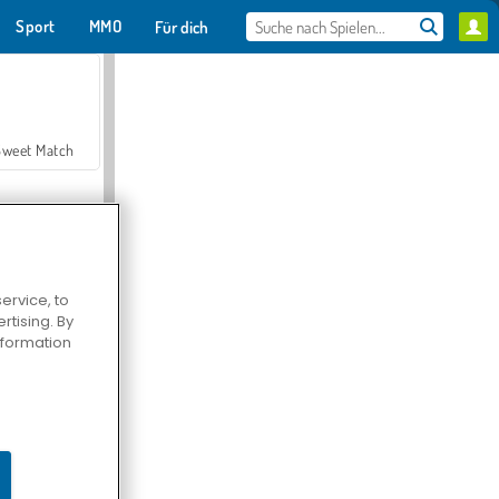
Sport
MMO
Für dich
Sweet Match
ervice, to
tising. By
en Solitaire
information