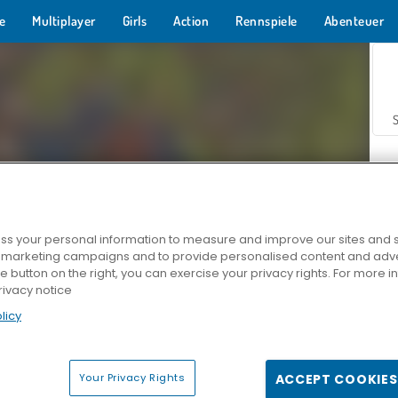
e
Multiplayer
Girls
Action
Rennspiele
Abenteuer
s your personal information to measure and improve our sites and s
r marketing campaigns and to provide personalised content and adver
Z
he button on the right, you can exercise your privacy rights. For more 
rivacy notice
licy
Your Privacy Rights
ACCEPT COOKIES