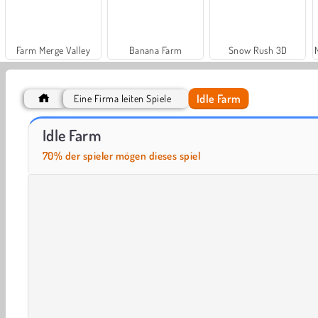
Farm Merge Valley
Banana Farm
Snow Rush 3D
Idle Farm
Eine Firma leiten Spiele
Car Parking City Duel
Hidden Object: Street of Secrets
Idle Farm
70% der spieler mögen dieses spiel