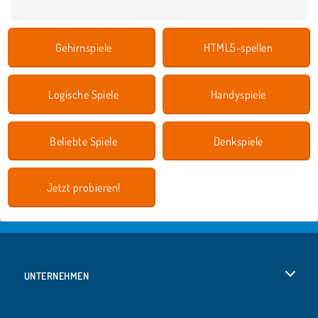
Gehirnspiele
HTML5-spellen
Logische Spiele
Handyspiele
Beliebte Spiele
Denkspiele
Jetzt probieren!
UNTERNEHMEN
Benutzungsbedingungen