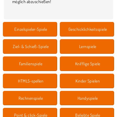
möglich abzuschießen!
Einzelspieler-Spiele
Geschicklichkeitsspiele
Ziel- & Schieß-Spiele
Lernspiele
Familienspiele
Knifflige Spiele
HTML5-spellen
Kinder Spielen
Rechnenspiele
Handyspiele
Point & click-Spiele
Beliebte Spiele