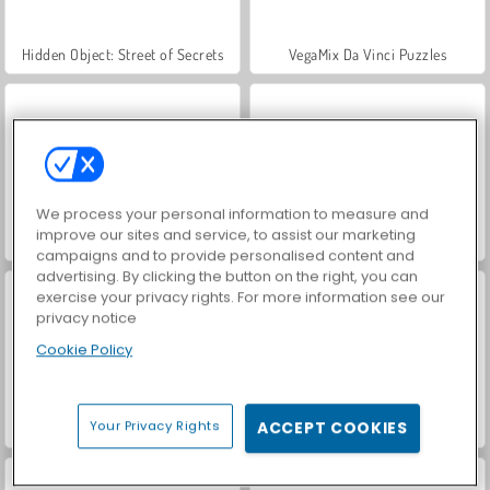
Hidden Object: Street of Secrets
VegaMix Da Vinci Puzzles
We process your personal information to measure and
improve our sites and service, to assist our marketing
ASMR Makeover & Makeup Studio
World War 2 Shooter
campaigns and to provide personalised content and
advertising. By clicking the button on the right, you can
exercise your privacy rights. For more information see our
privacy notice
Cookie Policy
Your Privacy Rights
ACCEPT COOKIES
Farm Merge Valley
Car Parking City Duel