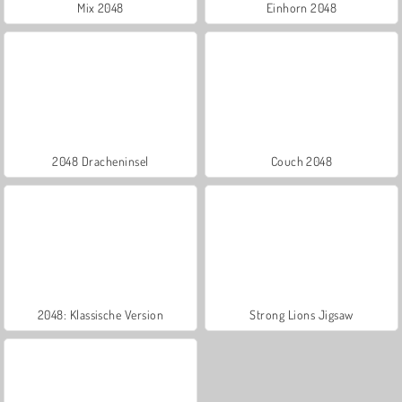
Mix 2048
Einhorn 2048
2048 Dracheninsel
Couch 2048
2048: Klassische Version
Strong Lions Jigsaw