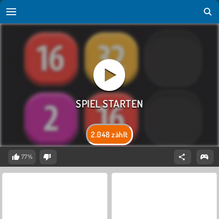
2.048 zählt
77%