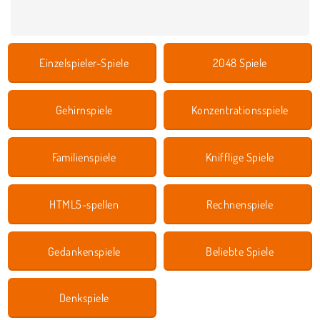
Einzelspieler-Spiele
2048 Spiele
Gehirnspiele
Konzentrationsspiele
Familienspiele
Knifflige Spiele
HTML5-spellen
Rechnenspiele
Gedankenspiele
Beliebte Spiele
Denkspiele