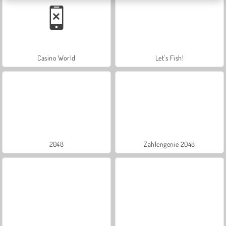
Casino World
Let's Fish!
2048
Zahlengenie 2048