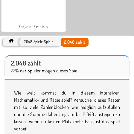
Forge of Empires
2.048 zählt
2048 Spiele Spiele
2.048 zählt
77% der Spieler mögen dieses Spiel
Wie weit kommst du in diesem intensiven
Mathematik- und Rätselspiel? Versuche, dieses Raster
mit so viele Zahlenblöcken wie möglich aufzufüllen
und die Summe dabei langsam bis 2.048 ansteigen zu
lassen. Wenn du keinen Platz mehr hast, ist das Spiel
vorbei!