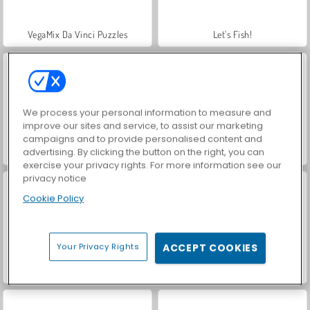
VegaMix Da Vinci Puzzles
Let's Fish!
We process your personal information to measure and
improve our sites and service, to assist our marketing
campaigns and to provide personalised content and
advertising. By clicking the button on the right, you can
Hidden Object: Street of Secrets
ASMR Makeover & Makeup Studio
exercise your privacy rights. For more information see our
privacy notice
Cookie Policy
Your Privacy Rights
ACCEPT COOKIES
World War 2 Shooter
Farm Merge Valley