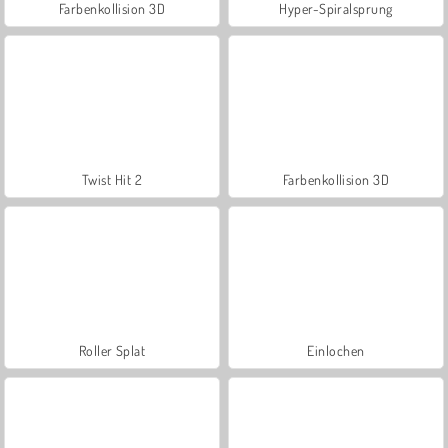
Farbenkollision 3D
Hyper-Spiralsprung
Twist Hit 2
Farbenkollision 3D
Roller Splat
Einlochen