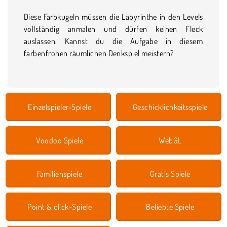
Diese Farbkugeln müssen die Labyrinthe in den Levels
vollständig anmalen und dürfen keinen Fleck
auslassen. Kannst du die Aufgabe in diesem
farbenfrohen räumlichen Denkspiel meistern?
Einzelspieler-Spiele
Geschicklichkeitsspiele
Voodoo Spiele
WebGL
Familienspiele
Gratis Spiele
Point & click-Spiele
Beliebte Spiele