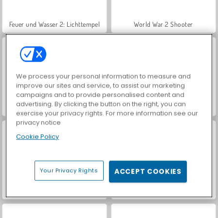
Feuer und Wasser 2: Lichttempel
World War 2 Shooter
We process your personal information to measure and
improve our sites and service, to assist our marketing
campaigns and to provide personalised content and
advertising. By clicking the button on the right, you can
Car Parking City Duel
Let's Fish!
exercise your privacy rights. For more information see our
privacy notice
Cookie Policy
Your Privacy Rights
ACCEPT COOKIES
Farm Merge Valley
VegaMix Da Vinci Puzzles