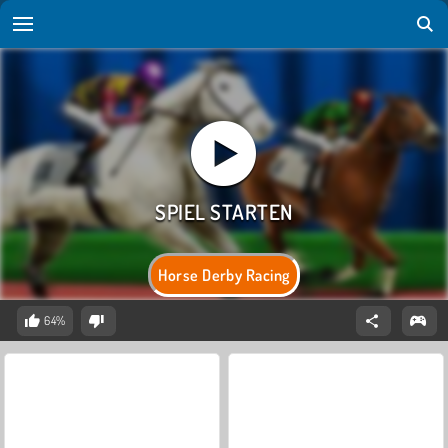
Horse Derby Racing
64%