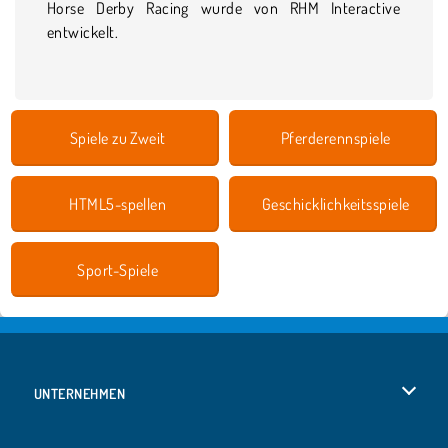
Horse Derby Racing wurde von RHM Interactive
entwickelt.
Spiele zu Zweit
Pferderennspiele
HTML5-spellen
Geschicklichkeitsspiele
Sport-Spiele
UNTERNEHMEN
Benutzungsbedingungen