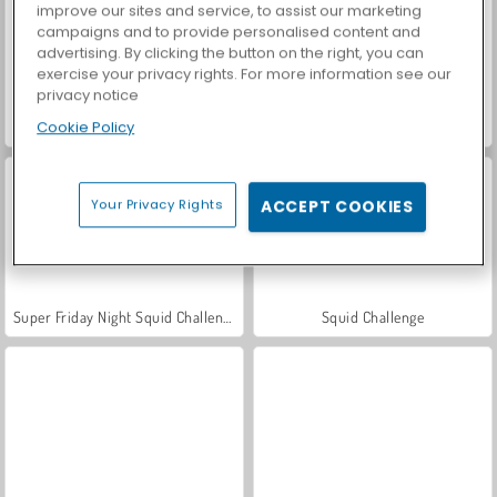
improve our sites and service, to assist our marketing
campaigns and to provide personalised content and
advertising. By clicking the button on the right, you can
exercise your privacy rights. For more information see our
privacy notice
Cookie Policy
Feuer und Wasser 5: Elemente
Impostor
Your Privacy Rights
ACCEPT COOKIES
Super Friday Night Squid Challenge
Squid Challenge