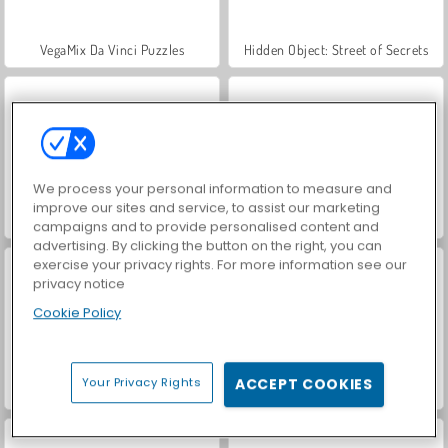
VegaMix Da Vinci Puzzles
Hidden Object: Street of Secrets
We process your personal information to measure and
improve our sites and service, to assist our marketing
ASMR Makeover & Makeup Studio
World War 2 Shooter
campaigns and to provide personalised content and
advertising. By clicking the button on the right, you can
exercise your privacy rights. For more information see our
privacy notice
Cookie Policy
Your Privacy Rights
ACCEPT COOKIES
Farm Merge Valley
Car Parking City Duel