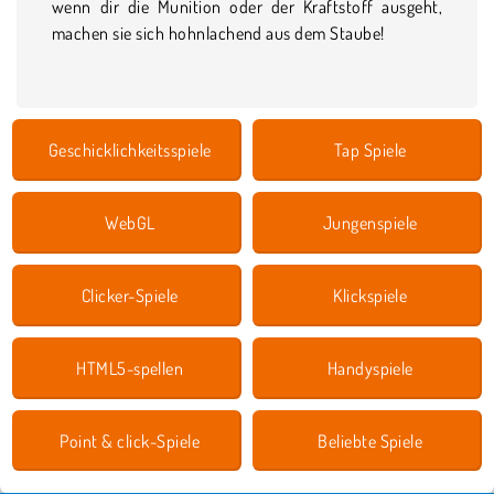
wenn dir die Munition oder der Kraftstoff ausgeht,
machen sie sich hohnlachend aus dem Staube!
Geschicklichkeitsspiele
Tap Spiele
WebGL
Jungenspiele
Clicker-Spiele
Klickspiele
HTML5-spellen
Handyspiele
Point & click-Spiele
Beliebte Spiele