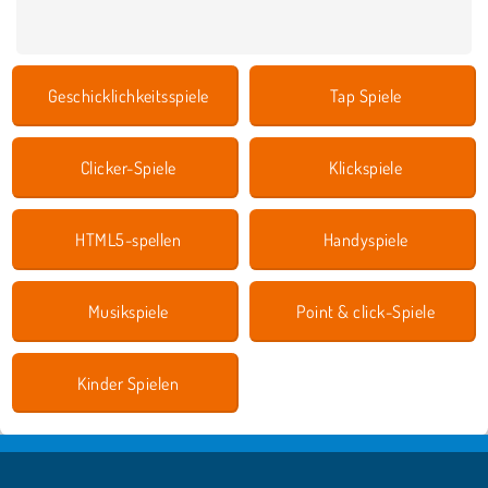
Geschicklichkeitsspiele
Tap Spiele
Clicker-Spiele
Klickspiele
HTML5-spellen
Handyspiele
Musikspiele
Point & click-Spiele
Kinder Spielen