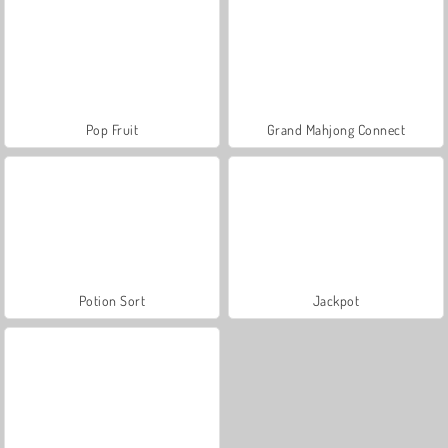
Pop Fruit
Grand Mahjong Connect
Potion Sort
Jackpot