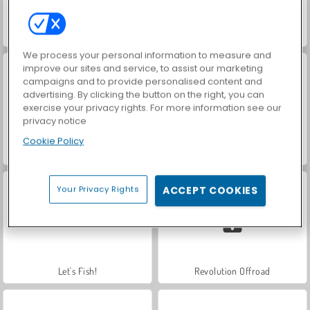
Hidden Object: Street of Secrets
VegaMix Da Vinci Puzzles
We process your personal information to measure and
improve our sites and service, to assist our marketing
campaigns and to provide personalised content and
advertising. By clicking the button on the right, you can
exercise your privacy rights. For more information see our
privacy notice
Cookie Policy
ASMR Makeover & Makeup Studio
Farm Merge Valley
Your Privacy Rights
ACCEPT COOKIES
Let's Fish!
Revolution Offroad