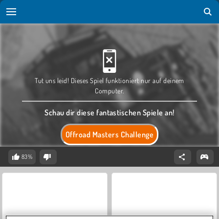
Tut uns leid! Dieses Spiel funktioniert nur auf deinem
Computer.
Schau dir diese fantastischen Spiele an!
Offroad Masters Challenge
83%