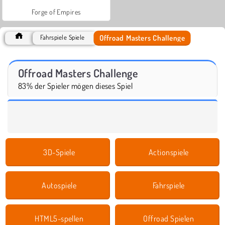
Forge of Empires
Offroad Masters Challenge
Fahrspiele Spiele
Offroad Masters Challenge
83% der Spieler mögen dieses Spiel
3D-Spiele
Actionspiele
Autospiele
Fahrspiele
HTML5-spellen
Offroad Spielen