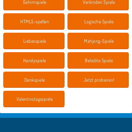
Gehirnspiele
Verbinden Spiele
HTML5-spellen
Logische Spiele
Liebesspiele
Mahjong-Spiele
Handyspiele
Beliebte Spiele
Denkspiele
Jetzt probieren!
Valentinstagsspiele