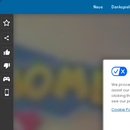
Neue
Denkspiel
We proces
assist ou
clicking t
see our p
Cookie Po