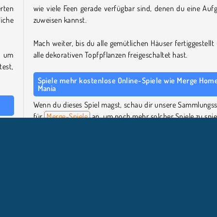
erten
wie viele Feen gerade verfügbar sind, denen du eine Auf
iche
zuweisen kannst.
Mach weiter, bis du alle gemütlichen Häuser fertiggestellt
, um
alle dekorativen Topfpflanzen freigeschaltet hast.
est,
Spiele mehr kostenlose Online-Spiele wie Merge Hom
Mania
Wenn du dieses Spiel magst, schau dir unsere Sammlungss
für
Merge-Spiele
an, um noch mehr solcher Spiele zu spie
oder
ände
Wer hat Merge Home Mania entwickelt?
eren:
Merge Home Mania
wurde von Inlogic Software entwickelt
tten
Wann wurde Merge Home Mania veröffentlicht?
meln
Dieses Spiel wurde am 28. April 2026 veröffentlicht.
dein
 den