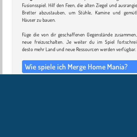
Fusionsspiel. Hilf den Feen, die alten Ziegel und ausrangi
Bretter abzustauben, um Stühle, Kamine und gemütl
Häuser zu bauen.
Füge die von dir geschaffenen Gegenstände zusammen
neue freizuschalten. Je weiter du im Spiel fortschreit
desto mehr Land und neue Ressourcen werden verfügbar.
Wie spiele ich Merge Home Mania?
Tippe auf Gegenstände, um zu sehen, ob du sie sammeln 
verschieben und zusammenführen kannst. Um Gegenst
zu verschmelzen, musst du drei der gleichen Art kombini
Lege zwei Gegenstände nebeneinander und lege einen dri
darauf.
Du hast eine begrenzte Anzahl von Feen, die du zum Sam
und Bauen brauchst. Suche nach weiteren Feen, um 
Team zu verstärken, und teile die Arbeit klug zwischen