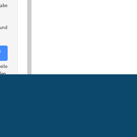
gabe
 und
e
eite
len.
.