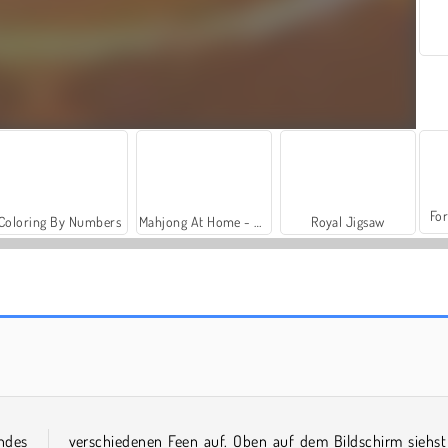
For
Coloring By Numbers
Mahjong At Home - Scandanavian Edition
Royal Jigsaw
Wood Block Tap Away
Home Makeover
endes
verschiedenen Feen auf. Oben auf dem Bildschirm siehst