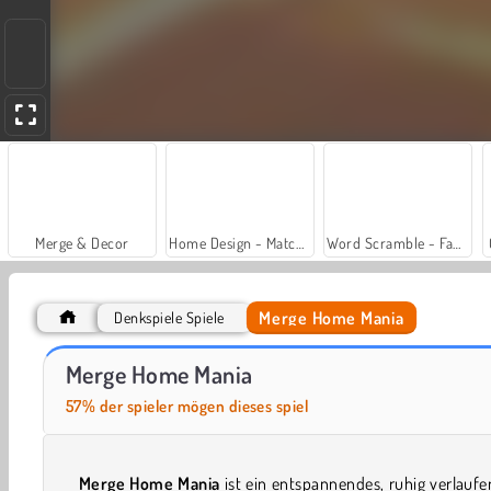
Merge & Decor
Home Design - Match 3
Word Scramble - Family Tales
Merge Home Mania
Denkspiele Spiele
Organization Princess
Solitaire Garden
Merge Home Mania
57% der spieler mögen dieses spiel
Merge Home Mania
ist ein entspannendes, ruhig verlauf