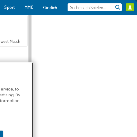
Sport
MMO
Für dich
Sweet Match
ervice, to
tising. By
en Solitaire
information