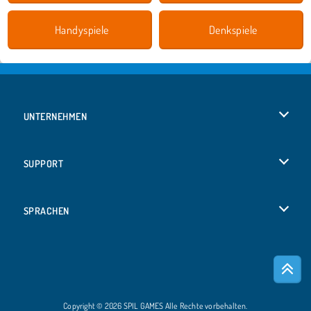
Handyspiele
Denkspiele
UNTERNEHMEN
Benutzungsbedingungen
SUPPORT
Unsere Datenschutzre ...
Hilfe
SPRACHEN
Cookies
English
Cookie-Kontrolle
Русский
Copyright © 2026 SPIL GAMES Alle Rechte vorbehalten.