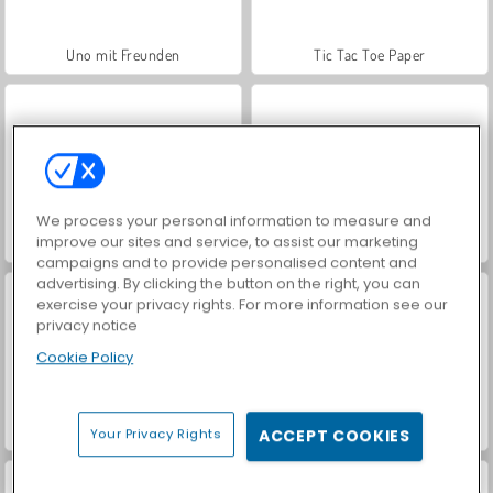
Uno mit Freunden
Tic Tac Toe Paper
We process your personal information to measure and
improve our sites and service, to assist our marketing
Tic Tac Toe: Simpel
Hidden Object: Street of Secrets
campaigns and to provide personalised content and
advertising. By clicking the button on the right, you can
exercise your privacy rights. For more information see our
privacy notice
Cookie Policy
Tic Tac Toe: das Farbenspiel
VegaMix Da Vinci Puzzles
Your Privacy Rights
ACCEPT COOKIES