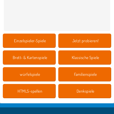
Einzelspieler-Spiele
Jetzt probieren!
Brett- & Kartenspiele
Klassische Spiele
würfelspiele
Familienspiele
HTML5-spellen
Denkspiele