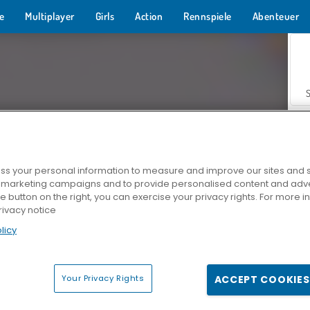
e
Multiplayer
Girls
Action
Rennspiele
Abenteuer
s your personal information to measure and improve our sites and s
r marketing campaigns and to provide personalised content and adver
Z
he button on the right, you can exercise your privacy rights. For more 
rivacy notice
licy
Your Privacy Rights
ACCEPT COOKIES