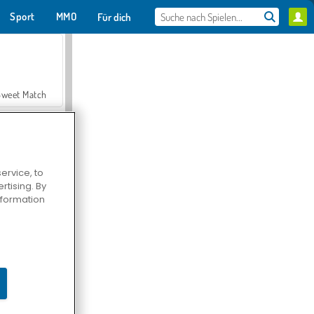
Sport
MMO
Für dich
Sweet Match
ervice, to
tising. By
en Solitaire
information
Farmerama