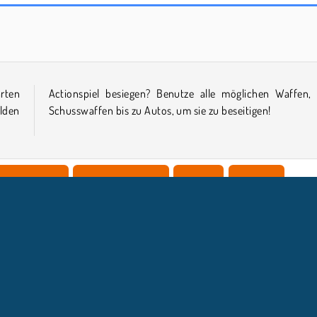
Forge of Empires
Elvenar
arten
 von
lden
Schusswaffen bis zu Autos, um sie zu beseitigen!
Jungenspiele
Städtebau Spiele
HTML5
Beliebte
NTERNEHMEN
SUPPORT