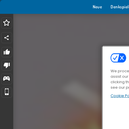
Neue
Denkspiel
We proces
assist ou
clicking t
see our p
Cookie Po