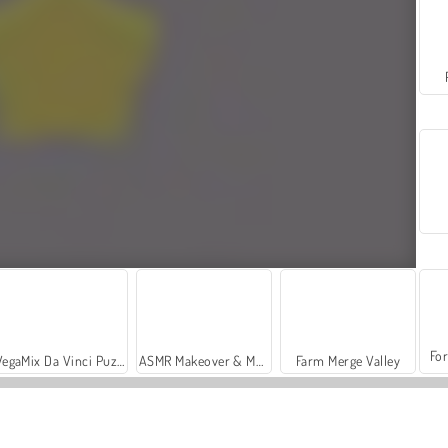
For
VegaMix Da Vinci Puzzles
ASMR Makeover & Makeup Studio
Farm Merge Valley