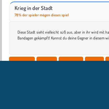
Let's Fish!
Casino World
Krieg in der Stadt
78% der spieler mögen dieses spiel
Diese Stadt sieht vielleicht süß aus, aber in ihr wird mit h
Actionspiel besiegen? Benutze alle möglichen Waffen,
Bandagen gekämpft! Kannst du deine Gegner in diesem wi
Einzelspieler
Strategie
Kriegsspiele
2 Player
Ballerspiele
U