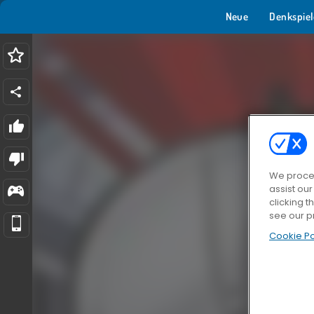
Neue
Denkspiel
We proces
assist ou
clicking t
see our p
Cookie Po