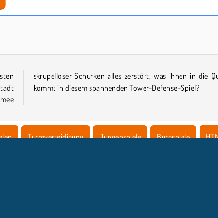
n
Turmverteidigung
Heroes of Myths
sten
Quere
Stadt
kommt in diesem spannenden Tower-Defense-Spiel?
rmee
elen
Turmverteidigung
Jungenspiele
Burgspiele
HT