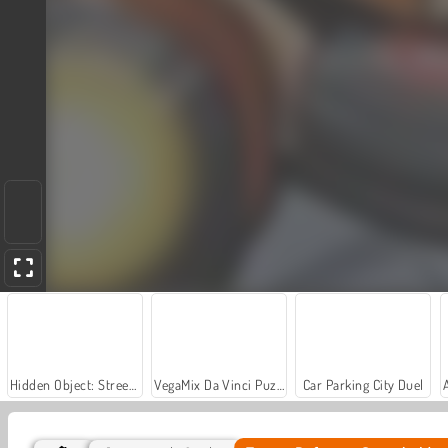
Hidden Object: Street of Secrets
VegaMix Da Vinci Puzzles
Car Parking City Duel