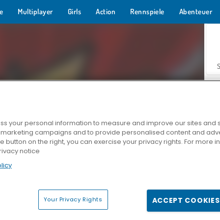
e
Multiplayer
Girls
Action
Rennspiele
Abenteuer
s your personal information to measure and improve our sites and s
r marketing campaigns and to provide personalised content and adver
Z
he button on the right, you can exercise your privacy rights. For more 
rivacy notice
licy
Your Privacy Rights
ACCEPT COOKIES