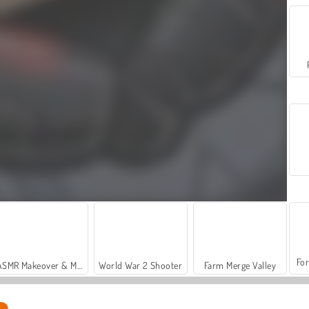
For
ASMR Makeover & Makeup Studio
World War 2 Shooter
Farm Merge Valley