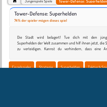
Tower-Defense: Superhelde
Jungenspiele Spiele
Royal Story
Tower Defense
Tower-Defense: Superhelden
74% der spieler mögen dieses spiel
Die Stadt wird belagert! Tue dich mit den jüng
skrupelloser Schurken alles zerstört, was ihnen in die 
Superhelden der Welt zusammen und hilf ihnen jetzt, die 
zu verteidigen. Kannst du verhindern, dass eine A
Einzelspieler
Strategie
Superhelden
Taktisch Spi
Beliebte