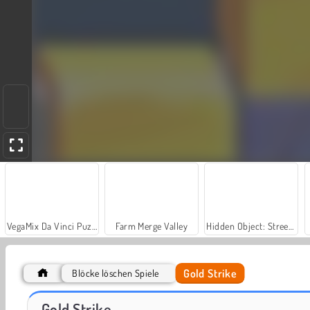
VegaMix Da Vinci Puzzles
Farm Merge Valley
Hidden Object: Street of Secrets
Gold Strike
Blöcke löschen Spiele
ASMR Makeover & Makeup Studio
World War 2 Shooter
Gold Strike