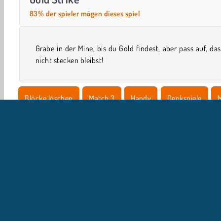
83% der spieler mögen dieses spiel
Grabe in der Mine, bis du Gold findest, aber pass auf, da
nicht stecken bleibst!
Blöcke löschen
Match 3
Handy
Denkspiele
U