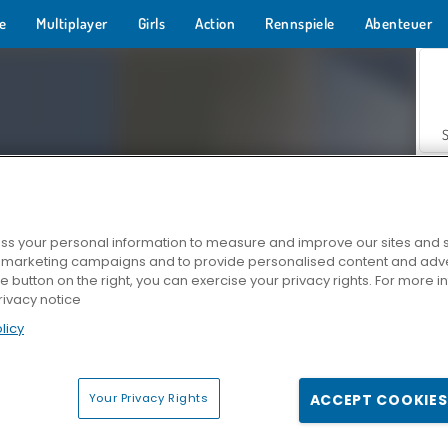
e
Multiplayer
Girls
Action
Rennspiele
Abenteuer
s your personal information to measure and improve our sites and s
r marketing campaigns and to provide personalised content and adver
Z
he button on the right, you can exercise your privacy rights. For more 
rivacy notice
licy
Your Privacy Rights
ACCEPT COOKIES