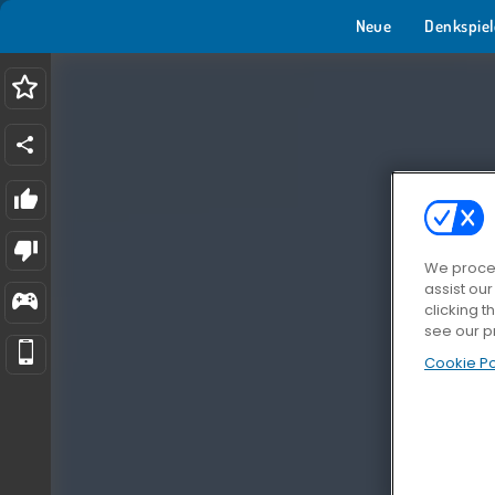
Neue
Denkspiel
We proces
assist ou
clicking t
see our p
Cookie Po