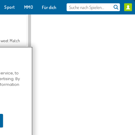
Sport
MMO
Für dich
Sweet Match
ervice, to
tising. By
en Solitaire
information
Farmerama