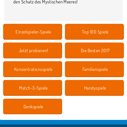
den Schatz des Mystischen Meeres!
Einzelspieler-Spiele
Top 100 Spiele
Jetzt probieren!
Die Besten 2017
Konzentrationsspiele
Familienspiele
Match-3-Spiele
Handyspiele
Denkspiele