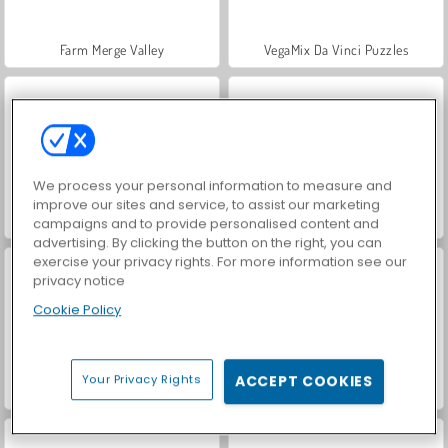
Farm Merge Valley
VegaMix Da Vinci Puzzles
We process your personal information to measure and
improve our sites and service, to assist our marketing
Hidden Object: Street of Secrets
Let's Fish!
campaigns and to provide personalised content and
advertising. By clicking the button on the right, you can
exercise your privacy rights. For more information see our
privacy notice
Cookie Policy
Your Privacy Rights
ACCEPT COOKIES
ASMR Makeover & Makeup Studio
World War 2 Shooter