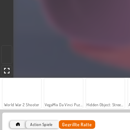
World War 2 Shooter
VegaMix Da Vinci Puzzles
Hidden Object: Street of Secrets
Gegrillte Ratte
Action Spiele