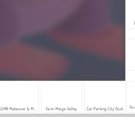
For
ASMR Makeover & Makeup Studio
Farm Merge Valley
Car Parking City Duel