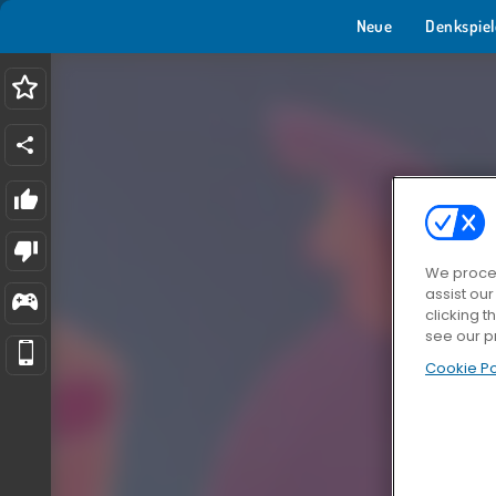
Neue
Denkspiel
We proces
assist ou
clicking t
see our p
Cookie Po