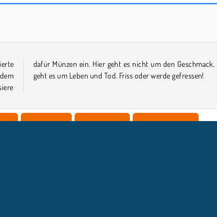
Mord
Casino World
erte
 hier
f dem
geht es um Leben und Tod. Friss oder werde gefressen!
siere
iele
Coole Spiele
Arenakämpfe
Highscore-Spiele
ick
Beliebte
NTERNEHMEN
SUPPORT