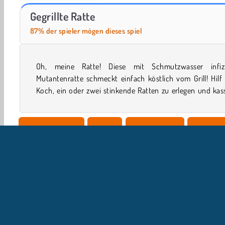
Gruppenquiz
Let's Fish!
Gegrillte Ratte
87% der spieler mögen dieses spiel
Oh, meine Ratte! Diese mit Schmutzwasser infizi
dafür Münzen ein. Hier geht es nicht um den Geschmack,
Mutantenratte schmeckt einfach köstlich vom Grill! Hil
Koch, ein oder zwei stinkende Ratten zu erlegen und kas
Geschicklichkeit
Action
Arkadenspiele
Jungensp
Tötungsspiele
Handy
Geheiminsspiele
Point & Cl
U