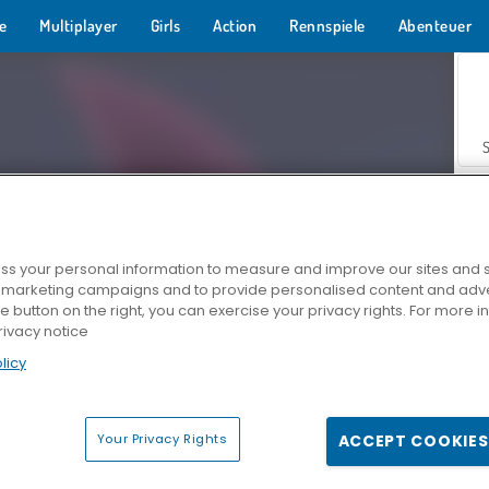
e
Multiplayer
Girls
Action
Rennspiele
Abenteuer
s your personal information to measure and improve our sites and s
r marketing campaigns and to provide personalised content and adver
Z
he button on the right, you can exercise your privacy rights. For more 
rivacy notice
licy
Your Privacy Rights
ACCEPT COOKIES