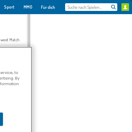
Sport
MMO
Für dich
Sweet Match
ervice, to
tising. By
en Solitaire
information
Farmerama