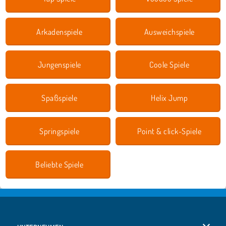
Arkadenspiele
Ausweichspiele
Jungenspiele
Coole Spiele
Spaßspiele
Helix Jump
Springspiele
Point & click-Spiele
Beliebte Spiele