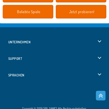
Beliebte Spiele
Jetzt probieren!
UNTERNEHMEN
Benutzungsbedingungen
SUPPORT
Unsere Datenschutzre ...
Hilfe
SPRACHEN
Cookies
English
Cookie-Kontrolle
Bahasa Indonesia
Copyright © 2026 SPIL GAMES Alle Rechte vorbehalten.