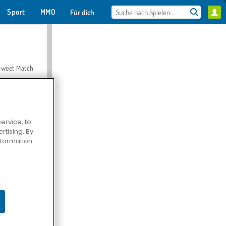
Sport
MMO
Für dich
Sweet Match
ervice, to
tising. By
en Solitaire
information
Farmerama