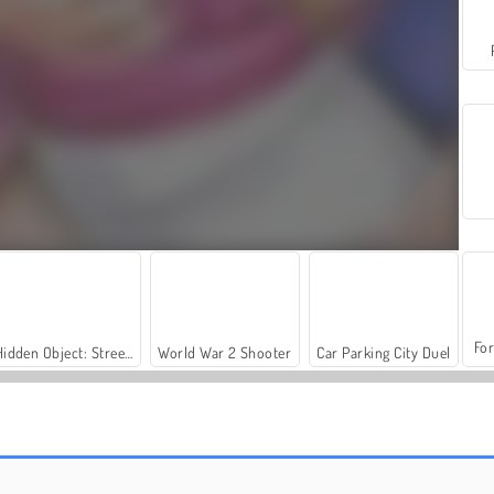
For
Hidden Object: Street of Secrets
World War 2 Shooter
Car Parking City Duel
Baby Hazel: Weihnachtszeit
Prinzessin: Brautparty