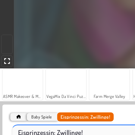
ASMR Makeover & Makeup Studio
VegaMix Da Vinci Puzzles
Farm Merge Valley
Eisprinzessin: Zwillinge!
Baby Spiele
Let's Fish!
Casino World
Eisprinzessin: Zwillinge!