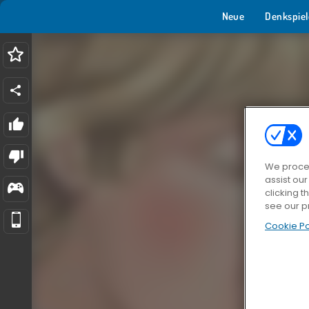
Neue
Denkspiel
We proces
assist ou
clicking t
see our p
Cookie Po