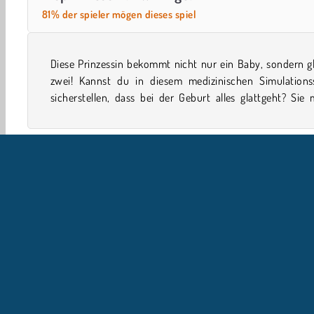
81% der spieler mögen dieses spiel
Diese Prinzessin bekommt nicht nur ein Baby, sondern g
ruhig bleiben, während sie auf den Krankenwagen wartet
zwei! Kannst du in diesem medizinischen Simulationss
sicherstellen, dass bei der Geburt alles glattgeht? Sie
Simulationsspiele
Betreuung
Girls
Liebesspiele
U