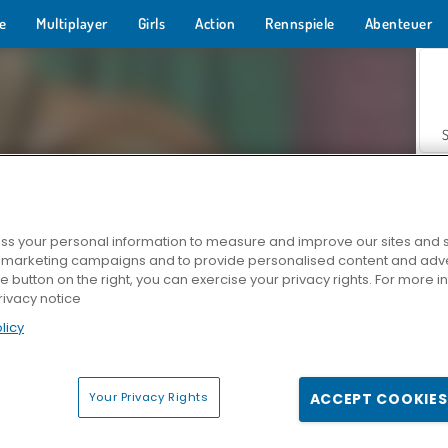
e
Multiplayer
Girls
Action
Rennspiele
Abenteuer
s your personal information to measure and improve our sites and s
r marketing campaigns and to provide personalised content and adver
Z
he button on the right, you can exercise your privacy rights. For more 
rivacy notice
licy
Your Privacy Rights
ACCEPT COOKIES