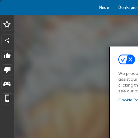
Neue
Denkspiel
We proces
assist ou
clicking t
see our p
Cookie Po