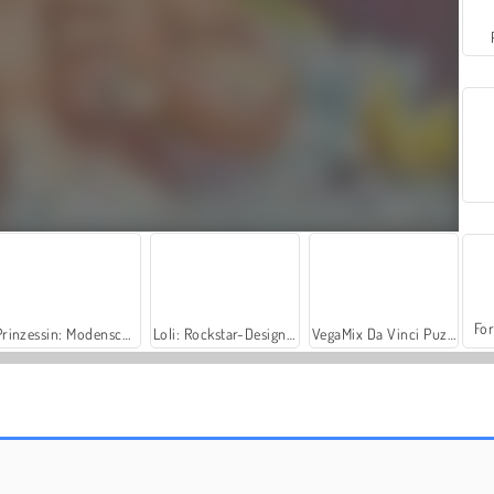
For
Prinzessin: Modenschau im Frühling
Loli: Rockstar-Designer
VegaMix Da Vinci Puzzles
Fairyland Merge & Magic
Hidden Object: Street of Secrets