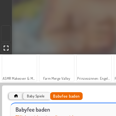
ASMR Makeover & Makeup Studio
Farm Merge Valley
Prinzessinnen: Engelsgleicher Charme
Babyfee baden
Baby Spiele
Märchenhaftes Umstyling
Kawaii Magical Girl Dress-Up
Babyfee baden