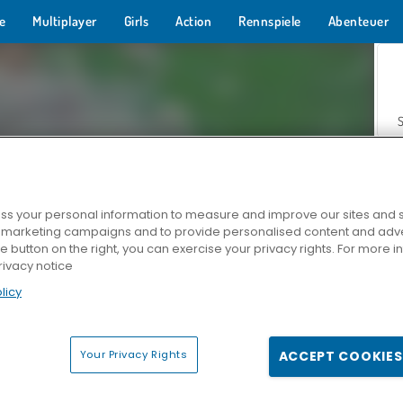
e
Multiplayer
Girls
Action
Rennspiele
Abenteuer
s your personal information to measure and improve our sites and s
r marketing campaigns and to provide personalised content and adver
Z
he button on the right, you can exercise your privacy rights. For more 
rivacy notice
licy
Your Privacy Rights
ACCEPT COOKIES