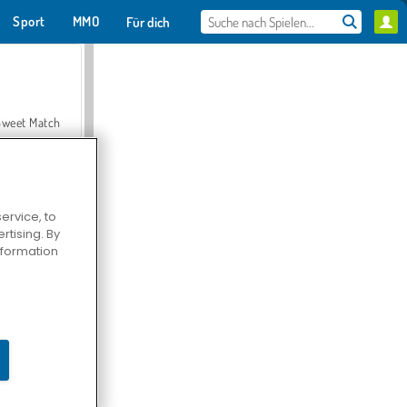
Sport
MMO
Für dich
Sweet Match
ervice, to
tising. By
en Solitaire
information
Farmerama