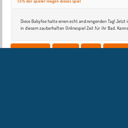
73% der spieler mögen dieses spiel
Diese Babyfee hatte einen echt anstrengenden Tag! Jetzt i
in diesem zauberhaften Onlinespiel Zeit für ihr Bad. Kann
Simulationsspiele
Betreuung
Putzen
Feenspiele
U