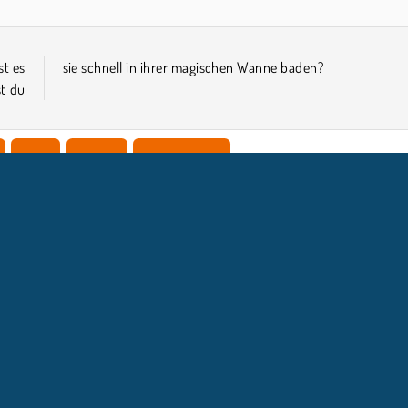
st es
sie schnell in ihrer magischen Wanne baden?
st du
Girls
Handy
Prinzessinen
NTERNEHMEN
SUPPORT
Benutzungsbedingungen
Cookie-Kontrolle
Hilfe
Unsere Datenschutzre ...
Cookies