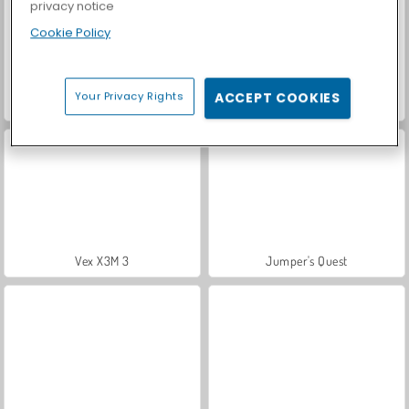
privacy notice
Cookie Policy
Your Privacy Rights
ACCEPT COOKIES
Let's Fish!
Casino World
Vex X3M 3
Jumper's Quest