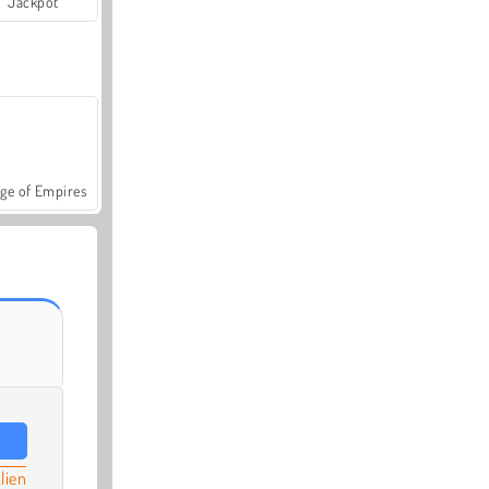
Jackpot
ge of Empires
lien