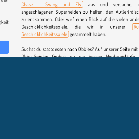
Chase - Swing and Fly
aus und versuche, 
angeschlagenen Superhelden zu helfen, den Außerirdis
zu entkommen. Oder wirf einen Blick auf die vielen and
keit
Geschicklichkeitsspiele, die wir in unserer
Ru
Geschicklichkeitsspiele
gesammelt haben.
Suchst du stattdessen nach Obbies? Auf unserer Seite mit
Obby-Spielen findest du die besten Hindernisläufe
unkte
Parkour-Herausforderungen.
el zu
neut,
Wer hat Obby Blox Hook entwickelt?
Obby Blox Hook
wurde von Kiz10 entwickelt.
aus.
eine
Wann wurde Obby Blox Hook veröffentlicht?
deine
Dieses Spiel wurde am 5. November 2025 veröffentlicht.