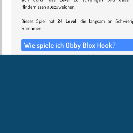
Hindernissen auszuweichen.
Dieses Spiel hat
24
Level
, die langsam an Schwierig
zunehmen.
Wie spiele ich Obby Blox Hook?
Klicke oder tippe, um deinen Enterhaken auf einen der P
zu werfen und halte die Taste gedrückt, um durch das Lev
schwingen. Lass los, um das Seil loszulassen, und tippe er
um deinen nächsten Greifhaken zu werfen.
Weiche den Sägen und anderen schwierigen Hindernissen 
Sammle die Münzen auf dem Weg ein und schicke d
Roblox-Figur über die Ziellinie. Teste dein Timing und 
Präzision mit waghalsigen Sprüngen!