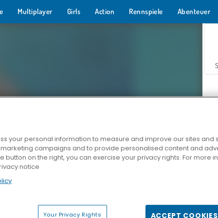
e
Multiplayer
Girls
Action
Rennspiele
Abenteuer
s your personal information to measure and improve our sites and s
r marketing campaigns and to provide personalised content and adver
Z
he button on the right, you can exercise your privacy rights. For more 
rivacy notice
licy
Your Privacy Rights
ACCEPT COOKIES