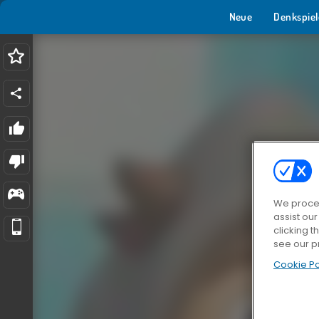
Neue
Denkspiel
We proces
assist ou
clicking t
see our p
Cookie Po