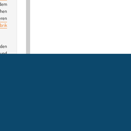
dem
chen
eren
brik
 den
 und