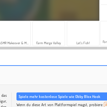
For
ASMR Makeover & Makeup Studio
Farm Merge Valley
Let's Fish!
Vex X3M 3
Tung Tung Sahur: Obby Challenge
, das
Spiele mehr kostenlose Spiele wie Obby Blox Hook
igur,
Wenn du diese Art von Plattformspiel magst, probiere
A
 den