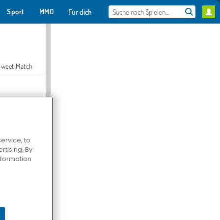
Sport
MMO
Für dich
Sweet Match
ervice, to
tising. By
en Solitaire
information