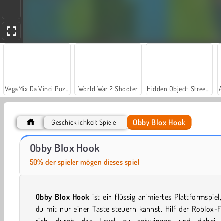
VegaMix Da Vinci Puzzles
World War 2 Shooter
Hidden Object: Street of Secrets
Obby Blox Hook
Geschicklichkeit Spiele
Car Parking City Duel
Casino World
Obby Blox Hook
50% der spieler mögen dieses spiel
Obby Blox Hook
ist ein flüssig animiertes Plattformspiel
du mit nur einer Taste steuern kannst. Hilf der Roblox-F
sich durch das Level zu schwingen und dabei