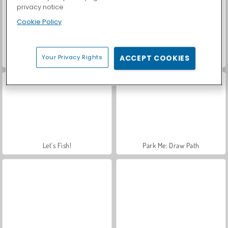
privacy notice
Cookie Policy
Your Privacy Rights
ACCEPT COOKIES
Casino World
Royal Story
Let's Fish!
Park Me: Draw Path