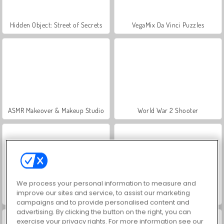
Hidden Object: Street of Secrets
VegaMix Da Vinci Puzzles
ASMR Makeover & Makeup Studio
World War 2 Shooter
We process your personal information to measure and
improve our sites and service, to assist our marketing
Farm Merge Valley
Car Parking City Duel
campaigns and to provide personalised content and
advertising. By clicking the button on the right, you can
exercise your privacy rights. For more information see our