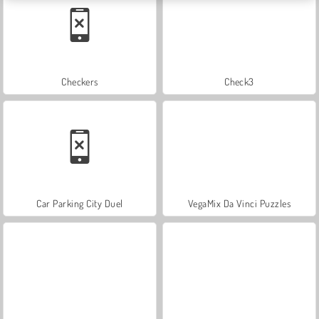
Checkers
Check3
Car Parking City Duel
VegaMix Da Vinci Puzzles