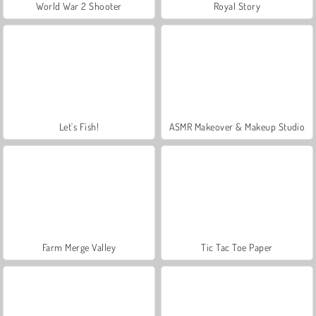
World War 2 Shooter
Royal Story
Let's Fish!
ASMR Makeover & Makeup Studio
Farm Merge Valley
Tic Tac Toe Paper