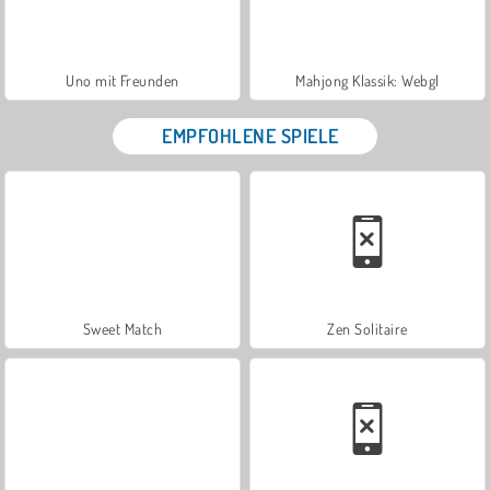
Uno mit Freunden
Mahjong Klassik: Webgl
EMPFOHLENE SPIELE
Sweet Match
Zen Solitaire