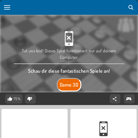
Tut uns leid! Dieses Spiel funktioniert nur auf deinem
Computer.
Schau dir diese fantastischen Spiele an!
Dame 3D
75%