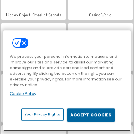
Hidden Object: Street of Secrets
Casino World
We process your personal information to measure and
improve our sites and service, to assist our marketing
Checkers: 2 Player
Dame-Legende
campaigns and to provide personalised content and
advertising. By clicking the button on the right, you can
exercise your privacy rights. For more information see our
privacy notice
Cookie Policy
Your Privacy Rights
ACCEPT COOKIES
Dame-Meister: Multiplayer
Meister in Dame